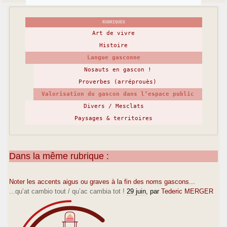
RUBRIQUES
Art de vivre
Histoire
Langue gasconne
Nosauts en gascon !
Proverbes (arréprouès)
Valorisation du gascon dans l’espace public
Divers / Mesclats
Paysages & territoires
Dans la même rubrique :
Noter les accents aigus ou graves à la fin des noms gascons...
...qu’at cambio tout / qu’ac cambia tot !
29 juin
, par
Tederic MERGER