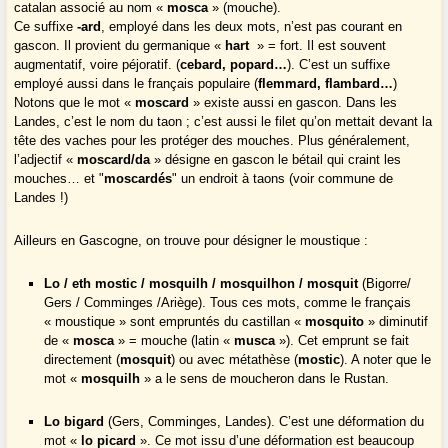
catalan associé au nom «
mosca
» (mouche).
Ce suffixe
-ard
, employé dans les deux mots, n’est pas courant en
gascon. Il provient du germanique «
hart
» = fort. Il est souvent
augmentatif, voire péjoratif. (
cebard, popard…
). C’est un suffixe
employé aussi dans le français populaire (
flemmard, flambard…
)
Notons que le mot «
moscard
» existe aussi en gascon. Dans les
Landes, c’est le nom du taon ; c’est aussi le filet qu’on mettait devant la
tête des vaches pour les protéger des mouches. Plus généralement,
l’adjectif «
moscard/da
» désigne en gascon le bétail qui craint les
mouches… et "
moscardés
" un endroit à taons (voir commune de
Landes !)
Ailleurs en Gascogne, on trouve pour désigner le moustique :
Lo / eth mostic / mosquilh / mosquilhon / mosquit
(Bigorre/
Gers / Comminges /Ariège). Tous ces mots, comme le français
« moustique » sont empruntés du castillan «
mosquito
» diminutif
de «
mosca
» = mouche (latin «
musca
»). Cet emprunt se fait
directement (
mosquit
) ou avec métathèse (
mostic
). A noter que le
mot «
mosquilh
» a le sens de moucheron dans le Rustan.
Lo bigard
(Gers, Comminges, Landes). C’est une déformation du
mot «
lo picard
». Ce mot issu d’une déformation est beaucoup