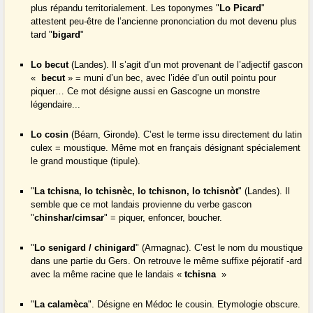
plus répandu territorialement. Les toponymes "
Lo Picard
"
attestent peu-être de l’ancienne prononciation du mot devenu plus
tard "
bigard
"
Lo becut
(Landes). Il s’agit d’un mot provenant de l’adjectif gascon
«
becut
» = muni d’un bec, avec l’idée d’un outil pointu pour
piquer… Ce mot désigne aussi en Gascogne un monstre
légendaire...
Lo cosin
(Béarn, Gironde). C’est le terme issu directement du latin
culex = moustique. Même mot en français désignant spécialement
le grand moustique (tipule).
"
La tchisna, lo tchisnèc, lo tchisnon, lo tchisnòt
" (Landes). Il
semble que ce mot landais provienne du verbe gascon
"
chinshar/cimsar
" = piquer, enfoncer, boucher.
"
Lo senigard / chinigard
" (Armagnac). C’est le nom du moustique
dans une partie du Gers. On retrouve le même suffixe péjoratif -ard
avec la même racine que le landais «
tchisna
»
"
La calamèca
". Désigne en Médoc le cousin. Etymologie obscure.