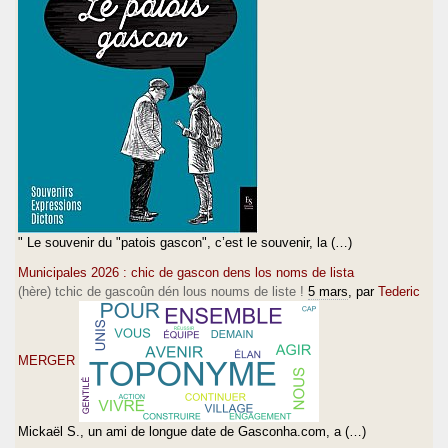
" Le souvenir du "patois gascon", c’est le souvenir, la (…)
Municipales 2026 : chic de gascon dens los noms de lista
(hère) tchic de gascoûn dén lous noums de liste !
5 mars
, par
Tederic
MERGER
Mickaël S., un ami de longue date de Gasconha.com, a (…)