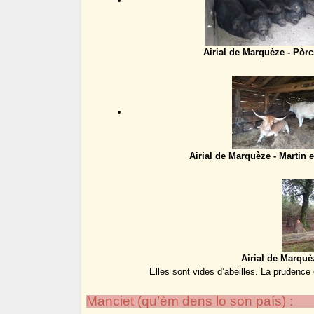
Airial de Marquèze - Pòrc
Airial de Marquèze - Martin 
Airial de Marquè
Elles sont vides d’abeilles. La prudence e
Manciet (qu’èm dens lo son país) :