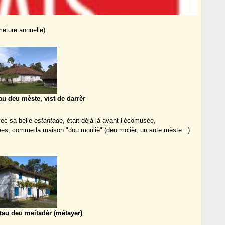
meture annuelle)
au deu mèste, vist de darrèr
vec sa belle
estantade
, était déjà là avant l’écomusée,
tées, comme la maison "dou mouliè" (deu molièr, un aute mèste...)
tau deu meitadèr (métayer)