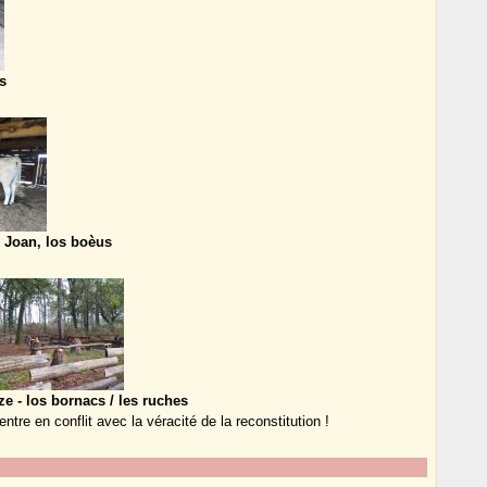
s
e Joan, los boèus
ze - los bornacs / les ruches
ntre en conflit avec la véracité de la reconstitution !