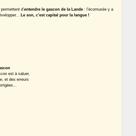
 permettent d’
entendre le gascon de la Lande
: l’écomusée y a
évelopper...
Le son, c’est capital pour la langue !
gascon
con est à saluer,
e, et des erreurs
rrigées...