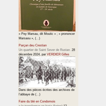
« Pey Marsau, dit Moutic » ; « prononcer
Marsaou », (…)
Parçan deu Crestian
Un quartier de Saint Sever de Rustan.
28
décembre 2024
, par
VERDIER Gilles
Dans des pièces écrites des archives de
l’abbaye de (…)
Faire du blé en Condomois
e lo transformar en haria (farine)
12