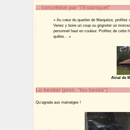
... concrétisé par "l’Estanquet"
« Au cœur du quartier de Marquèze, profitez d’
Venez y boire un coup ou grignoter un morcea
personnel haut en couleur. Profitez de cette h
quilles... »
Airial de 
Lo bestiar (pron. "lou bestià") :
Qu’agrada aus mainatges !