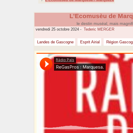
L’Ecomusèu de Marq
le destin muséal, mais magnifi
vendredi 25 octobre 2024
-
Tederic MERGER
Landes de Gascogne
Esprit Airial
Région Gascogn