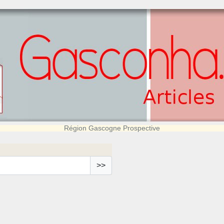
Région Gascogne Prospective
>>