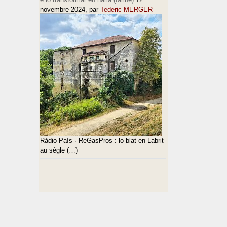
novembre 2024
, par
Tederic MERGER
Ràdio País · ReGasPros : lo blat en Labrit
au sègle (…)