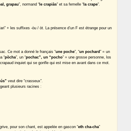
al, grapau
”, normand “
le crapiàs
” et sa femelle “
la crape
”.
“fari” + les suffixes -òu / òt. La présence d’un F est étrange pour un
 sac. Ce mot a donné le français “
une poche
”, “
un pochard
” = un
a “
pòcha
”, un “
pochac”, un “pocho
” = une grosse personne, los
 crapaud inquiet qui se gonfle qui est mise en avant dans ce mot.
hús”
veut dire “crasseux”.
ngeant plusieurs racines :
rive, pour son chant, est appelée en gascon “
eth cha-cha
”