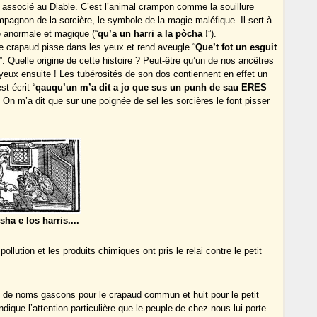
, associé au Diable. C’est l’animal crampon comme la souillure
mpagnon de la sorcière, le symbole de la magie maléfique. Il sert à
ce anormale et magique (“
qu’a un harri a la pòcha !
”).
e crapaud pisse dans les yeux et rend aveugle “
Que’t fot un esguit
”. Quelle origine de cette histoire ? Peut-être qu’un de nos ancêtres
s yeux ensuite ! Les tubérosités de son dos contiennent en effet un
est écrit “
qauqu’un m’a dit a jo que sus un punh de sau ERES
” On m’a dit que sur une poignée de sel les sorcières le font pisser
sha e los harris....
llution et les produits chimiques ont pris le relai contre le petit
 de noms gascons pour le crapaud commun et huit pour le petit
dique l’attention particulière que le peuple de chez nous lui porte…