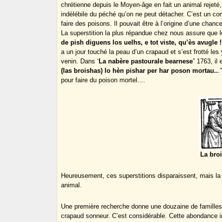
chrétienne depuis le Moyen-âge en fait un animal rejeté
indélébile du péché qu’on ne peut détacher. C’est un co
faire des poisons. Il pouvait être à l’origine d’une chan
La superstition la plus répandue chez nous assure que l
de pish diguens los uelhs, e tot viste, qu’ès avugle !
a un jour touché la peau d’un crapaud et s’est frotté le
venin. Dans ‘
La nabère pastourale bearnese
” 1763, il 
(las broishas) lo hèn pishar per har poson mortau..
.
pour faire du poison mortel....
La broi
Heureusement, ces superstitions disparaissent, mais la po
animal.
Une première recherche donne une douzaine de familles
crapaud sonneur. C’est considérable. Cette abondance in