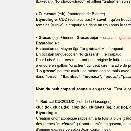
(Lavedan), “
lo chaco-chac
o”, et ailleur “
tsatsa
” en suis
•
Cuc-caue
t (eth). (montagne de Bigorre).
Etymologie
.
CUC
(voir plus bas) +
cavet
= qu’on trouve
romains (Virgile) le crapaud vit dans un trou sous la terre
•
Grasac
(lo) ; Gironde.
Grasaquejar
= coasser.
grasac 
Etymologie
:
En occitan du Moyen-âge “
lo graisan
” = le crapaud.
En occitan languedocien “
lo grasant
” = le crapaud.
Pour Lois Alibert ces mots ont pour origine le latin popula
a encore en gallois “
crache
n” qui veut dire maladie de p
“
Lo grasac
” pourrait avoir une même origine mais avec l
dans
“briac”, “flaunhac”, “monaca”, “podac”, “pat
Nom du petit crapaud sonneur en gascon
. C’est le p
1.
Radical CUC/CLUC
(Est de la Gascogne).
cluc (lo), cluca (la), clup (lo), cluqueta (la), cuc (lo),
Etymologie
.
Création onomatopéique rappelant à la fois la pluie
(clò
des termes “
cuc/cuca
” qui sont utilisés en gascon, cat
d’origine expressive selon Joan Coromines).