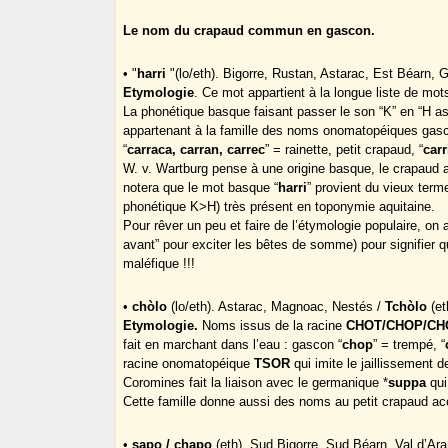
Le nom du crapaud commun en gascon.
• "
harri
"(lo/eth). Bigorre, Rustan, Astarac, Est Béarn, 
Etymologie
. Ce mot appartient à la longue liste de mots
La phonétique basque faisant passer le son “K” en “H as
appartenant à la famille des noms onomatopéiques gasc
“
carraca, carran, carrec
” = rainette, petit crapaud, “
carr
W. v. Wartburg pense à une origine basque, le crapaud au
notera que le mot basque “
harri
” provient du vieux term
phonétique K>H) très présent en toponymie aquitaine.
Pour rêver un peu et faire de l’étymologie populaire, on a
avant” pour exciter les bêtes de somme) pour signifier qu
maléfique !!!
•
chòlo
(lo/eth). Astarac, Magnoac, Nestés /
Tchòlo
(et
Etymologie.
Noms issus de la racine
CHOT/CHOP/CH
fait en marchant dans l’eau : gascon “
chop
” = trempé, “
racine onomatopéique
TSOR
qui imite le jaillissement d
Coromines fait la liaison avec le germanique *
suppa
qui
Cette famille donne aussi des noms au petit crapaud ac
•
sapo / chapo
(eth). Sud Bigorre, Sud Béarn, Val d’Ara