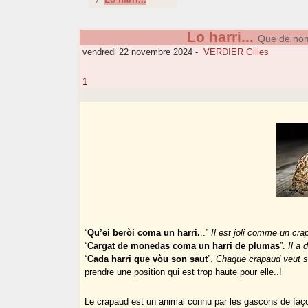
Lo harri...
Que de nom
vendredi 22 novembre 2024
-
VERDIER Gilles
1
“
Qu’ei beròi coma un harri.
..”
Il est joli comme un cra
“
Cargat de monedas coma un harri de plumas
”.
Il a
“
Cada harri que vòu son saut
”.
Chaque crapaud veut s
prendre une position qui est trop haute pour elle..!
Le crapaud est un animal connu par les gascons de façon