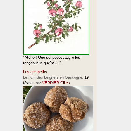
"Atcho ! Que sei pèdescauç e los
ronçabueus que’m (…)
Los crespèths.
Le nom des beignets en Gascogne.
19
février
, par
VERDIER Gilles