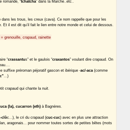
se romande, “
tchatcha
” dans la Marche..etc..
 dans les trous, les creux (cava). Ce nom rappelle que pour les
. Et il est dit qu’il fait le lien entre notre monde et celui de dessous.
= grenouille, crapaud, rainette
ire “
crassantu
s” et le gaulois “
craxantos
” voulant dire crapaud. On
eau....
e suffixe préroman péjoratif gascon et ibérique -
ac/-aca
(comme
ac”
...)
etit crapaud qui chante la nuit.
 cuca (la), cucarron (eth)
à Bagnères.
c-clò
c...), le cri du crapaud (
cuc-cuc
) avec en plus une attraction
alan, aragonais... pour nommer toutes sortes de petites bêtes (mots