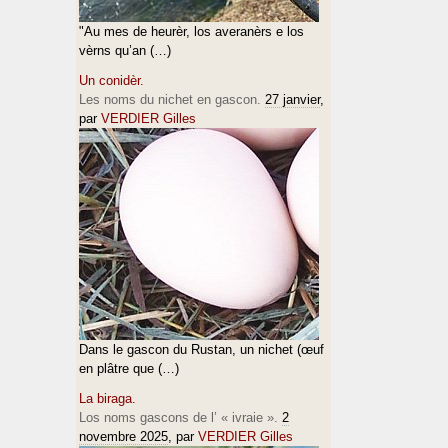
"Au mes de heurèr, los averanèrs e los
vèrns qu’an (…)
Un conidèr.
Les noms du nichet en gascon.
27 janvier
,
par
VERDIER Gilles
Dans le gascon du Rustan, un nichet (œuf
en plâtre que (…)
La biraga.
Los noms gascons de l’ « ivraie ».
2
novembre 2025
, par
VERDIER Gilles