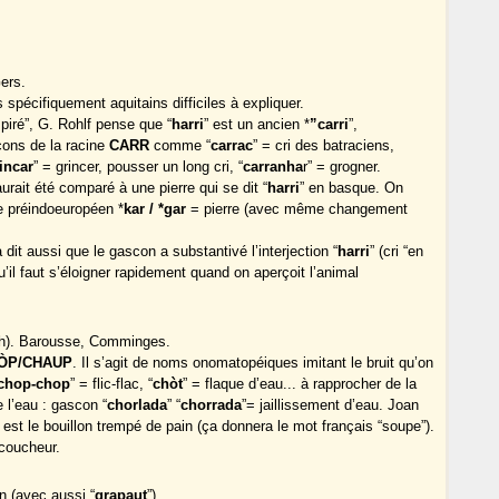
Gers.
 spécifiquement aquitains difficiles à expliquer.
piré”, G. Rohlf pense que “
harri
” est un ancien *
”carri
”,
ons de la racine
CARR
comme “
carrac
” = cri des batraciens,
incar
” = grincer, pousser un long cri, “
carranha
r” = grogner.
rait été comparé à une pierre qui se dit “
harri
” en basque. On
e préindoeuropéen *
kar / *gar
= pierre (avec même changement
 dit aussi que le gascon a substantivé l’interjection “
harri
” (cri “en
’il faut s’éloigner rapidement quand on aperçoit l’animal
h). Barousse, Comminges.
ÒP/CHAUP
. Il s’agit de noms onomatopéiques imitant le bruit qu’on
chop-chop
” = flic-flac, “
chòt
” = flaque d’eau... à rapprocher de la
e l’eau : gascon “
chorlada
” “
chorrada
”= jaillissement d’eau. Joan
 est le bouillon trempé de pain (ça donnera le mot français “soupe”).
coucheur.
n (avec aussi “
grapaut
”).