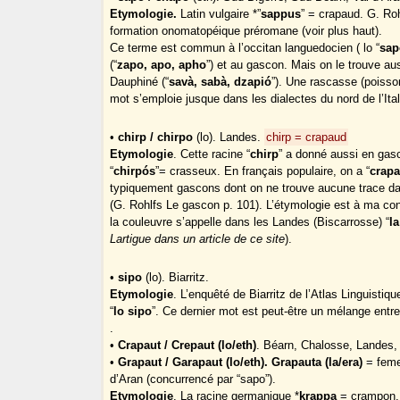
Etymologie.
Latin vulgaire *”
sappus
” = crapaud. G. Ro
formation onomatopéique préromane (voir plus haut).
Ce terme est commun à l’occitan languedocien ( lo “
sap
(“
zapo, apo, apho
”) et au gascon. Mais on le trouve aus
Dauphiné (“
savà, sabà, dzapió
”). Une rascasse (poisso
mot s’emploie jusque dans les dialectes du nord de l’Itali
•
chirp / chirpo
(lo). Landes.
chirp = crapaud
Etymologie
. Cette racine “
chirp
” a donné aussi en gas
“
chirpós
”= crasseux. En français populaire, on a “
crap
typiquement gascons dont on ne trouve aucune trace dan
(G. Rohlfs Le gascon p. 101). L’étymologie est à ma co
la couleuvre s’appelle dans les Landes (Biscarrosse) “
la
Lartigue dans un article de ce site
).
•
sipo
(lo). Biarritz.
Etymologie
. L’enquêté de Biarritz de l’Atlas Linguist
“
lo sipo
”. Ce dernier mot est peut-être un mélange entre
.
•
Crapaut / Crepaut (lo/eth)
. Béarn, Chalosse, Landes,
•
Grapaut / Garapaut (lo/eth). Grapauta (la/era)
= feme
d’Aran (concurrencé par “sapo”).
Etymologie
. La racine germanique *
krappa
= crampon, 