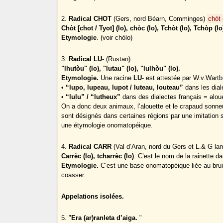
2.
Radical CHOT
(Gers, nord Béarn, Comminges)
chòt 
Chòt [chot / Tyot] (lo), chòc (lo), Tchòt (lo), Tchòp (lo
Etymologie
. (voir chòlo)
3.
Radical LU-
(Rustan)
"lhutòu" (lo), "lutau" (lo), "lulhòu" (lo).
Etymologie.
Une racine
LU
- est attestée par W.v.Wartb
•
“lupo, lupeau, lupot / luteau, louteau”
dans les dia
•
“lulu” / “lutheux”
dans des dialectes français = aloue
On a donc deux animaux, l’alouette et le crapaud sonneur
sont désignés dans certaines régions par une imitation 
une étymologie onomatopéique.
4.
Radical CARR
(Val d’Aran, nord du Gers et L.& G la
Carrèc (lo), tcharrèc (lo)
. C’est le nom de la rainette d
Etymologie.
C’est une base onomatopéique liée au brui
coasser.
Appelations isolées.
5. "
Era (ar)ranleta d’aiga.
"