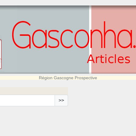
Région Gascogne Prospective
>>