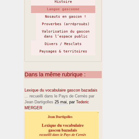
Histoire
Langue gasconne
Nosauts en gascon !
Proverbes (arréprouès)
Valorisation du gascon
dans l’espace public
Divers / Mesclats
Paysages & territoires
Dans la même rubrique :
Lexique du vocabulaire gascon bazadais
... recueilli dans le Pays de Cernès par
Jean Dartigolles
25 mai
, par
Tederic
MERGER