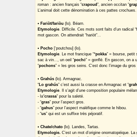
roman : ancien français “
crapoud
”, ancien occitan “
grap
L’animal doit cette dénomination à ces pattes crochues.
•
Fariòt/fariòu
(lo). Béarn.
Etymologie
. Difficile. Ces mots sont faits d’un radical 
mot gascon. On attendrait “hariòt”...
•
Pocho
[‘poutchou] (lo).
Etymologie
. Le mot francique “*
pokka
” = bourse, petit
sac à vin..., un oeil “
poch
é” = gonflé. En gascon, on a u
“
pochons
” = les gros seins. C’est donc l’image du gros
•
Grahús
(lo). Armagnac.
“
Lo grahús
” c’est aussi la crasse en Armagnac et “
gra
Etymologie
. Il s’agit d’une composition populaire méla
- la“
crassa
” pour la saleté.
- “
gras
” pour l’aspect gros.
- “
gahus
” pour l’aspect maléfique comme le hibou.
- “
us
” qui est un suffixe très péjoratif.
•
Chate/chato
(lo). Landes, Tartas.
Etymologie.
C’est un mot d’origine onomatopéique. La g