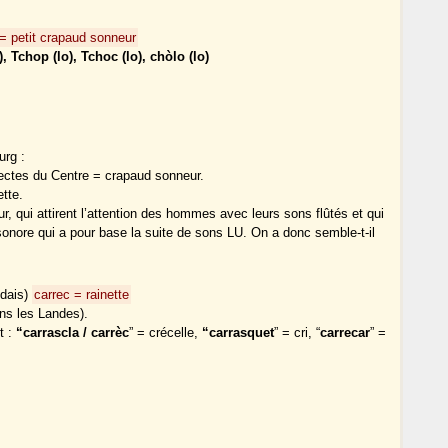
= petit crapaud sonneur
), Tchop (lo), Tchoc (lo), chòlo (lo)
urg :
lectes du Centre = crapaud sonneur.
tte.
, qui attirent l’attention des hommes avec leurs sons flûtés et qui
sonore qui a pour base la suite de sons LU. On a donc semble-t-il
ndais)
carrec = rainette
ans les Landes).
t :
“carrascla / carrèc
” = crécelle,
“carrasquet
” = cri, “
carrecar
” =