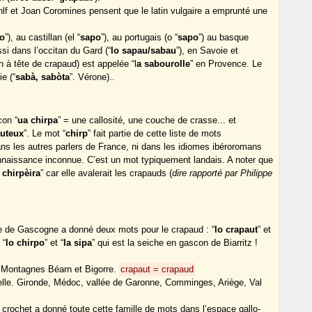
hlf et Joan Coromines pensent que le latin vulgaire a emprunté une
o
”), au castillan (el “
sapo
”), au portugais (o “
sapo
”) au basque
si dans l’occitan du Gard (“
lo sapau/sabau
”), en Savoie et
n à tête de crapaud) est appelée “l
a sabourolle
” en Provence. Le
e (“
sabà, sabòta
”. Vérone)..
con “
ua chirpa
” = une callosité, une couche de crasse... et
auteux
”. Le mot “
chirp
” fait partie de cette liste de mots
s les autres parlers de France, ni dans les idiomes ibéroromans
nnaissance inconnue. C’est un mot typiquement landais. A noter que
 chirpèira
” car elle avalerait les crapauds (
dire rapporté par Philippe
ique de Gascogne a donné deux mots pour le crapaud : “
lo crapaut
” et
 “
lo chirpo
” et “
la sipa
” qui est la seiche en gascon de Biarritz !
 Montagnes Béarn et Bigorre.
crapaut = crapaud
lle. Gironde, Médoc, vallée de Garonne, Comminges, Ariège, Val
crochet a donné toute cette famille de mots dans l’espace gallo-