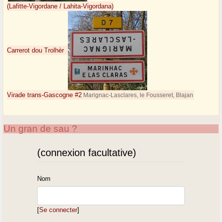
(Lafitte-Vigordane / Lahita-Vigordana)
Carrerot dou Trolhèr
Virade trans-Gascogne #2
Marignac-Lasclares, le Fousseret, Blajan
Un gran de sau ?
(connexion facultative)
Nom
[
Se connecter
]