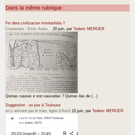
Dans la même rubrique :
Fin dera civilizacion montanhòla ?
Couserans - Ercé, Aulus...
20 juin
, par
Tederic MERGER
Quinas causas e son sauvadas ? Quinas ilas de (…)
Suggestion : un jour à Toulouse
en y arrivant par le train, ligne d’Auch
15 juin
, par
Tederic MERGER