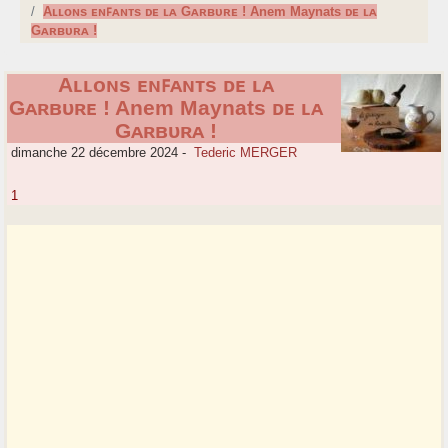
Aʟʟᴏɴs ᴇɴꜰᴀɴᴛs ᴅᴇ ʟᴀ Gᴀʀʙᴜʀᴇ ! Anem Maynats ᴅᴇ ʟᴀ
Gᴀʀʙᴜʀᴀ !
Aʟʟᴏɴs ᴇɴꜰᴀɴᴛs ᴅᴇ ʟᴀ
Gᴀʀʙᴜʀᴇ ! Anem Maynats ᴅᴇ ʟᴀ
Gᴀʀʙᴜʀᴀ !
dimanche 22 décembre 2024
-
Tederic MERGER
1