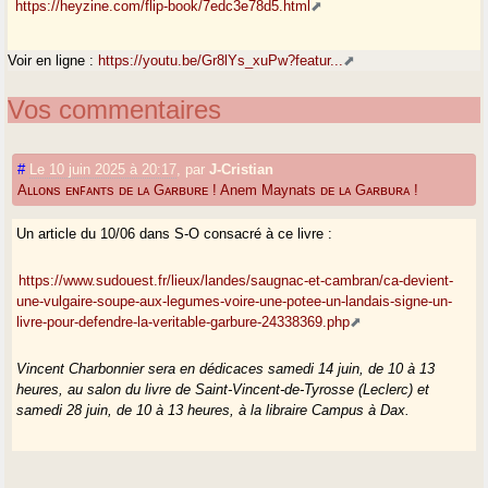
https://heyzine.com/flip-book/7edc3e78d5.html
Voir en ligne :
https://youtu.be/Gr8lYs_xuPw?featur...
Vos commentaires
#
Le 10 juin 2025 à 20:17
,
par
J-Cristian
Aʟʟᴏɴs ᴇɴꜰᴀɴᴛs ᴅᴇ ʟᴀ Gᴀʀʙᴜʀᴇ ! Anem Maynats ᴅᴇ ʟᴀ Gᴀʀʙᴜʀᴀ !
Un article du 10/06 dans S-O consacré à ce livre :
https://www.sudouest.fr/lieux/landes/saugnac-et-cambran/ca-devient-
une-vulgaire-soupe-aux-legumes-voire-une-potee-un-landais-signe-un-
livre-pour-defendre-la-veritable-garbure-24338369.php
Vincent Charbonnier sera en dédicaces samedi 14 juin, de 10 à 13
heures, au salon du livre de Saint-Vincent-de-Tyrosse (Leclerc) et
samedi 28 juin, de 10 à 13 heures, à la libraire Campus à Dax.