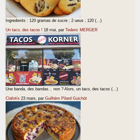
Ingredients : 120 gramas de sucre ; 2 ueus ; 120 (…)
Un taco, des tacos !
18 mai
, par
Tederic MERGER
Une banda, des bandas... non ? Alors, un taco, des tacos (…)
Clafotís
23 mars
, par
Guilhèm Pilard Guichòt