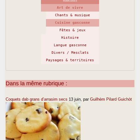
RUBRIQUES
Art de vivre
Chants & musique
Cuisine gasconne
Fêtes & jeux
Histoire
Langue gasconne
Divers / Mesclats
Paysages & territoires
Dans la même rubrique :
Coquets dab grans d’arrasim secs
13 juin
, par
Guilhèm Pilard Guichòt