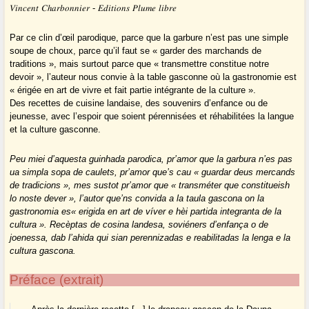
𝑉𝑖𝑛𝑐𝑒𝑛𝑡 𝐶ℎ𝑎𝑟𝑏𝑜𝑛𝑛𝑖𝑒𝑟 - 𝐸𝑑𝑖𝑡𝑖𝑜𝑛𝑠 𝑃𝑙𝑢𝑚𝑒 𝑙𝑖𝑏𝑟𝑒
Par ce clin d’œil parodique, parce que la garbure n’est pas une simple
soupe de choux, parce qu’il faut se « garder des marchands de
traditions », mais surtout parce que « transmettre constitue notre
devoir », l’auteur nous convie à la table gasconne où la gastronomie est
« érigée en art de vivre et fait partie intégrante de la culture ».
Des recettes de cuisine landaise, des souvenirs d’enfance ou de
jeunesse, avec l’espoir que soient pérennisées et réhabilitées la langue
et la culture gasconne.
Peu miei d’aquesta guinhada parodica, pr’amor que la garbura n’es pas
ua simpla sopa de caulets, pr’amor que’s cau « guardar deus mercands
de tradicions », mes sustot pr’amor que « transméter que constitueish
lo noste dever », l’autor que’ns convida a la taula gascona on la
gastronomia es« erigida en art de víver e hèi partida integranta de la
cultura ». Recèptas de cosina landesa, soviéners d’enfança o de
joenessa, dab l’ahida qui sian perennizadas e reabilitadas la lenga e la
cultura gascona.
Préface (extrait)