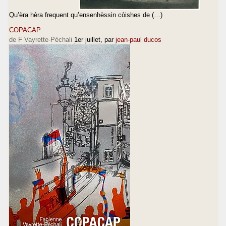
Qu’èra hèra frequent qu’ensenhèssin còishes de (…)
COPACAP
de F Vayrette-Péchali
1er juillet
, par
jean-paul ducos