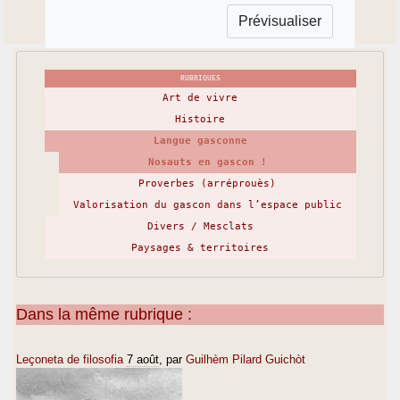
RUBRIQUES
Art de vivre
Histoire
Langue gasconne
Nosauts en gascon !
Proverbes (arréprouès)
Valorisation du gascon dans l’espace public
Divers / Mesclats
Paysages & territoires
Dans la même rubrique :
Leçoneta de filosofia
7 août
, par
Guilhèm Pilard Guichòt