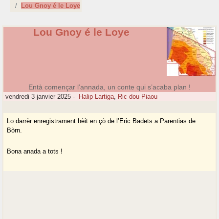
Lou Gnoy é le Loye
Lou Gnoy é le Loye
Entà començar l’annada, un conte qui s’acaba plan !
vendredi 3 janvier 2025
-
Halip Lartiga
,
Ric dou Piaou
Lo darrèr enregistrament hèit en çò de l’Eric Badets a Parentias de
Bòrn.
Bona anada a tots !