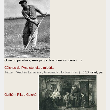
Qu’ei un paradòxa, mes jo qui desiri que los joens (…)
Còishes de l’Assisténcia e misèria
Tèxte : l’Andrèu Lanavèra ; Arrevirada : lo Joan Pau (…)
13 juillet
, par
Guilhèm Pilard Guichòt