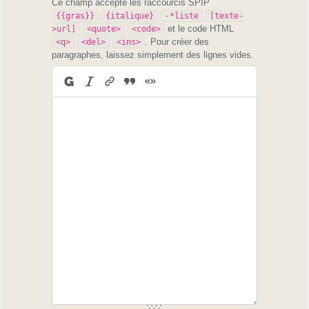
Ce champ accepte les raccourcis SPIP
{{gras}}
{italique}
-*liste
[texte-
et le code HTML
>url]
<quote>
<code>
. Pour créer des
<q>
<del>
<ins>
paragraphes, laissez simplement des lignes vides.