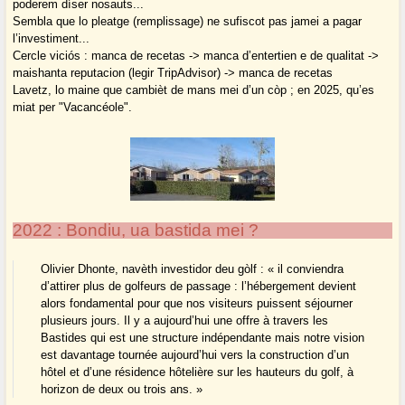
poderem díser nosauts...
Sembla que lo pleatge (remplissage) ne sufiscot pas jamei a pagar
l’investiment...
Cercle viciós : manca de recetas -> manca d’entertien e de qualitat ->
maishanta reputacion (legir TripAdvisor) -> manca de recetas
Lavetz, lo maine que cambièt de mans mei d’un còp ; en 2025, qu’es
miat per "Vacancéole".
2022 : Bondiu, ua bastida mei ?
Olivier Dhonte, navèth investidor deu gòlf : « il conviendra
d’attirer plus de golfeurs de passage : l’hébergement devient
alors fondamental pour que nos visiteurs puissent séjourner
plusieurs jours. Il y a aujourd’hui une offre à travers les
Bastides qui est une structure indépendante mais notre vision
est davantage tournée aujourd’hui vers la construction d’un
hôtel et d’une résidence hôtelière sur les hauteurs du golf, à
horizon de deux ou trois ans. »