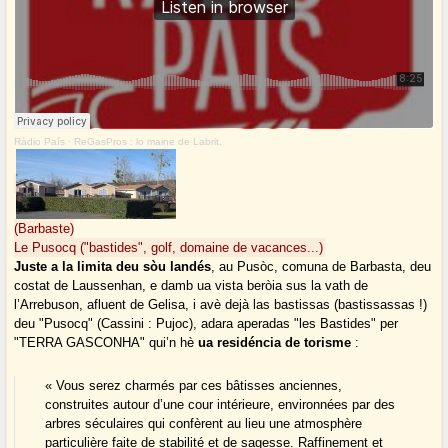
Ràdio País
·
ReGasPros : lo maine de Labrit.
(Barbaste)
Le Pusocq ("bastides", golf, domaine de vacances...)
Juste a la limita deu sòu landés
, au Pusòc, comuna de Barbasta, deu
costat de Laussenhan, e damb ua vista beròia sus la vath de
l’Arrebuson, afluent de Gelisa, i avè dejà las bastissas (bastissassas !)
deu "Pusocq" (Cassini : Pujoc), adara aperadas "les Bastides" per
"TERRA GASCONHA" qui’n hè
ua residéncia de torisme
:
« Vous serez charmés par ces bâtisses anciennes,
construites autour d’une cour intérieure, environnées par des
arbres séculaires qui confèrent au lieu une atmosphère
particulière faite de stabilité et de sagesse. Raffinement et