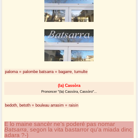
paloma = palombe
batsarra = bagarre, tumulte
(la) Cassòra
Prononcer "(la) Cassòra, Cassòro"...
bedoth, betoth = bouleau
arrasim = raisin
E lo maine sancèr ne’s poderé pas nomar
Batsarra
, segon la vita bastarror qu’a miada dinc
adara ?-)