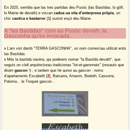
En 2025, sembla que las tres partidas deu Pusòc (las Bastidas, lo gòlf,
lo Maine de devath) e viscan
cadua ua vita d’enterpresa pròpia
, un
chic
caotica e bastarror
[
1
]
sustot ençò deu Maine.
A "las Bastidas" com au Pusòc devath, la
Gasconha qu’es invocada.
L’am vist damb "TERRA GASCONHA", un nom comerciau utilizat entà
las Bastidas.
Mès la bastida navèra, qui poderem nomar "la Bastida devath", que
seguís un còdi arquitecturau tradicionau "lot-et-garonnais" (nosauts que
diram
gascon
!) ; e tanben que hè aunor au gascon : noms
d’apartaments Escabeth
[
2
]
, Batsarra, Arrasim, Bedoth, Cassorra,
Paloma... le Troquet gascon...