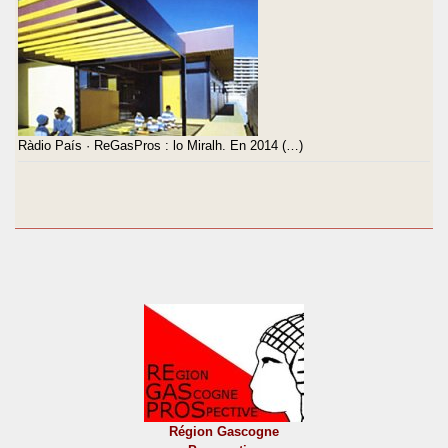
Ràdio País · ReGasPros : lo Miralh. En 2014 (…)
Région Gascogne