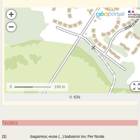
Notes
[
1
]
bagarreur,-euse (...) batsarror inv. Per Noste