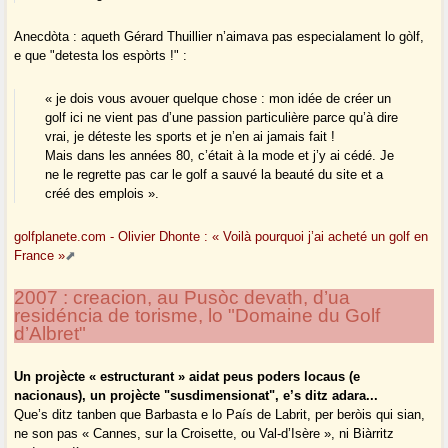
Anecdòta : aqueth Gérard Thuillier n’aimava pas especialament lo gòlf,
e que "detesta los espòrts !" :
« je dois vous avouer quelque chose : mon idée de créer un
golf ici ne vient pas d’une passion particulière parce qu’à dire
vrai, je déteste les sports et je n’en ai jamais fait !
Mais dans les années 80, c’était à la mode et j’y ai cédé. Je
ne le regrette pas car le golf a sauvé la beauté du site et a
créé des emplois ».
golfplanete.com - Olivier Dhonte : « Voilà pourquoi j’ai acheté un golf en
France »
2007 : creacion, au Pusòc devath, d’ua
residéncia de torisme, lo "Domaine du Golf
d’Albret"
Un projècte « estructurant » aidat peus poders locaus (e
nacionaus), un projècte "susdimensionat", e’s ditz adara...
Que’s ditz tanben que Barbasta e lo País de Labrit, per beròis qui sian,
ne son pas « Cannes, sur la Croisette, ou Val-d’Isère », ni Biàrritz