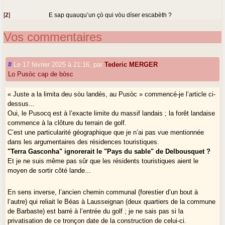
[
2
]
E sap quauqu’un çò qui vòu díser escabèth ?
Vos commentaires
#
Le 17 février 2025 à 21:16
,
par
Tederic MERGER
Lo Pusòc cap de bòsc
« Juste a la limita deu sòu landés, au Pusòc » commencé-je l’article ci-
dessus...
Oui, le Pusocq est à l’exacte limite du massif landais ; la forêt landaise
commence à la clôture du terrain de golf.
C’est une particularité géographique que je n’ai pas vue mentionnée
dans les argumentaires des résidences touristiques.
"Terra Gasconha" ignorerait le "Pays du sable" de Delbousquet ?
Et je ne suis même pas sûr que les résidents touristiques aient le
moyen de sortir côté lande...
En sens inverse, l’ancien chemin communal (forestier d’un bout à
l’autre) qui reliait le Béas à Lausseignan (deux quartiers de la commune
de Barbaste) est barré à l’entrée du golf ; je ne sais pas si la
privatisation de ce tronçon date de la construction de celui-ci.