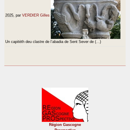
2025
, par
VERDIER Gilles
Un capitèth deu clastre de l’abadia de Sent Sever de (…)
Région Gascogne