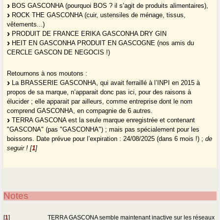
BOS GASCONHA (pourquoi BOS ? il s’agit de produits alimentaires),
ROCK THE GASCONHA (cuir, ustensiles de ménage, tissus,
vêtements...)
PRODUIT DE FRANCE ERIKA GASCONHA DRY GIN
HEIT EN GASCONHA PRODUIT EN GASCOGNE (nos amis du
CERCLE GASCON DE NEGOCIS !)
Retournons à nos moutons :
La BRASSERIE GASCONHA, qui avait ferraillé à l’INPI en 2015 à
propos de sa marque, n’apparait donc pas ici, pour des raisons à
élucider ; elle apparait par ailleurs, comme entreprise dont le nom
comprend GASCONHA, en compagnie de 6 autres.
TERRA GASCONA est la seule marque enregistrée et contenant
"GASCONA" (pas "GASCONHA") ; mais pas spécialement pour les
boissons. Date prévue pour l’expiration : 24/08/2025 (dans 6 mois !) ;
de
seguir !
[
1
]
Notes
[
1
]
TERRA GASCONA semble maintenant inactive sur les réseaux