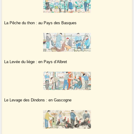
La Pêche du thon : au Pays des Basques
La Levée du liège : en Pays d’Albret
Le Levage des Dindons : en Gascogne