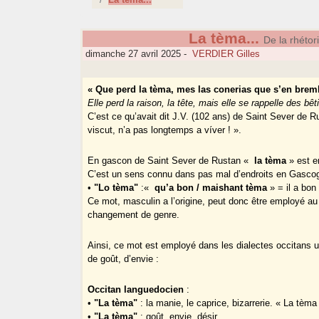
La tèma...
De la rhétor
dimanche 27 avril 2025
-
VERDIER Gilles
« Que perd la tèma, mes las conerias que s’en brem
Elle perd la raison, la tête, mais elle se rappelle des bêt
C’est ce qu’avait dit J.V. (102 ans) de Saint Sever de Ru
viscut, n’a pas longtemps a víver ! ».
En gascon de Saint Sever de Rustan «
la tèma
» est e
C’est un sens connu dans pas mal d’endroits en Gasco
•
"Lo tèma"
:«
qu’a bon / maishant tèma
» = il a bon
Ce mot, masculin a l’origine, peut donc être employé au
changement de genre.
Ainsi, ce mot est employé dans les dialectes occitans u
de goût, d’envie :
Occitan languedocien
:
•
"La tèma"
: la manie, le caprice, bizarrerie. « La tèm
•
"La tèma"
: goût, envie, désir.