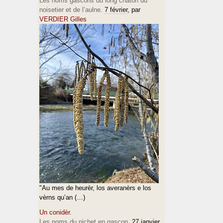
Les noms gascons du long chaton du
noisetier et de l’aulne.
7 février
, par
VERDIER Gilles
"Au mes de heurèr, los averanèrs e los
vèrns qu’an (…)
Un conidèr.
Les noms du nichet en gascon.
27 janvier
,