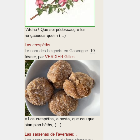
"Atcho ! Que sei pèdescauç e los
ronçabueus que’m (…)
Los crespèths.
Le nom des beignets en Gascogne.
19
février
, par
VERDIER Gilles
« Los crespèths, a nosta, que cau que
sian plan bèths, (…)
Las sarsenas de l’averanèr...