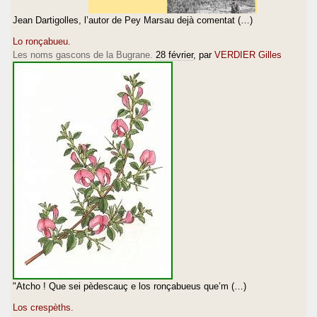
Jean Dartigolles, l’autor de Pey Marsau dejà comentat (…)
Lo ronçabueu.
Les noms gascons de la Bugrane.
28 février
, par
VERDIER Gilles
"Atcho ! Que sei pèdescauç e los ronçabueus que’m (…)
Los crespèths.