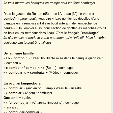
Je vais mettre les barriques en trempe pour les faire combuger.
Dans le gascon du Rustan (65) et de l’Astarac (32), le verbe «
comboïr
»
[koumbou’i]
veut dire « faire gonfler les douelles d’une
barrique en la remplissant d’eau bouillante afin de l’empêcher de
perdre ». On l’emploi aussi pour l’action de gonfler les manches d’outil
en bois en les trempant dans l’eau. C’est le français
"combuger"
.
Je n’ai jamais entendu le verbe autrement qu’à l’infinitif.
Mais le verbe
conjugué existe peut être ailleurs...
De la même famille
:
•
Lo « combolh »
: l’eau bouillante mise dans la barrique qu’on veut
« comboïr »
•
« combolir / combolhir »
(Béarn) : combuger.
•
« combuar », « combujar »
(Médoc) : combuger.
En occitan languedocien
:
•
« combuar »
(ancien oc) : remplir d’eau la vaisselle.
•
« combiar »
(Agen) : combuger.
Occitan limousin.
• «
fer combujar
» (Charente limousine) : combuger
Français :
•
« combuger/combuer »