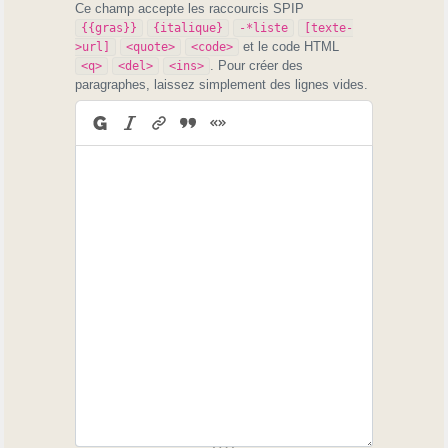
Ce champ accepte les raccourcis SPIP
{{gras}}
{italique}
-*liste
[texte-
et le code HTML
>url]
<quote>
<code>
. Pour créer des
<q>
<del>
<ins>
paragraphes, laissez simplement des lignes vides.