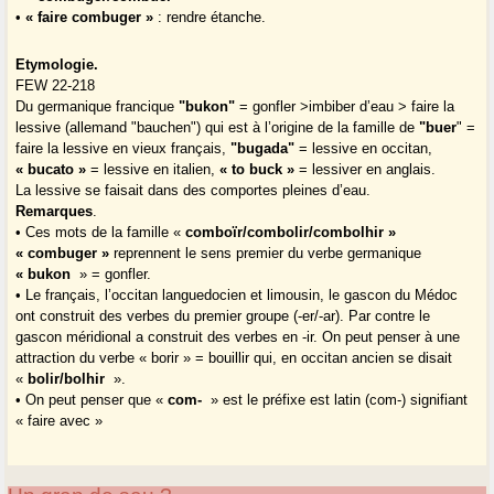
•
« faire combuger »
: rendre étanche.
Etymologie.
FEW 22-218
Du germanique francique
"bukon"
= gonfler >imbiber d’eau > faire la
lessive (allemand "bauchen") qui est à l’origine de la famille de
"buer
" =
faire la lessive en vieux français,
"bugada"
= lessive en occitan,
« bucato »
= lessive en italien,
« to buck »
= lessiver en anglais.
La lessive se faisait dans des comportes pleines d’eau.
Remarques
.
• Ces mots de la famille «
comboïr/combolir/combolhir »
« combuger »
reprennent le sens premier du verbe germanique
« bukon
» = gonfler.
• Le français, l’occitan languedocien et limousin, le gascon du Médoc
ont construit des verbes du premier groupe (-er/-ar). Par contre le
gascon méridional a construit des verbes en -ir. On peut penser à une
attraction du verbe « borir » = bouillir qui, en occitan ancien se disait
«
bolir/bolhir
».
• On peut penser que «
com-
» est le préfixe est latin (com-) signifiant
« faire avec »