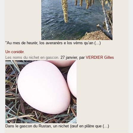
"Au mes de heurèr, los averanèrs e los vèrns qu’an (…)
Un conidèr.
Les noms du nichet en gascon.
27 janvier
, par
VERDIER Gilles
Dans le gascon du Rustan, un nichet (œuf en plâtre que (…)