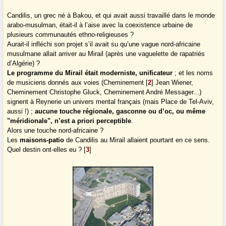
Candilis, un grec né à Bakou, et qui avait aussi travaillé dans le monde
arabo-musulman, était-il à l’aise avec la coexistence urbaine de
plusieurs communautés ethno-religieuses ?
Aurait-il infléchi son projet s’il avait su qu’une vague nord-africaine
musulmane allait arriver au Mirail (après une vaguelette de rapatriés
d’Algérie) ?
Le programme du Mirail était moderniste, unificateur
; et les noms
de musiciens donnés aux voies (Cheminement
[
2
]
Jean Wiener,
Cheminement Christophe Gluck, Cheminement André Messager...)
signent à Reynerie un univers mental français (mais Place de Tel-Aviv,
aussi !) ;
aucune touche régionale, gasconne ou d’oc, ou même
"méridionale", n’est a priori perceptible
.
Alors une touche nord-africaine ?
Les
maisons-patio
de Candilis au Mirail allaient pourtant en ce sens.
Quel destin ont-elles eu ?
[
3
]