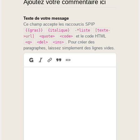
Ajoutez votre commentaire ici
Texte de votre message
Ce champ accepte les raccourcis SPIP
{{gras}}
{italique}
-*liste
[texte-
et le code HTML
>url]
<quote>
<code>
. Pour créer des
<q>
<del>
<ins>
paragraphes, laissez simplement des lignes vides.