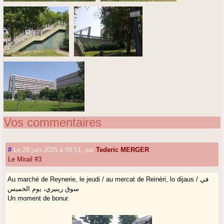
Vos commentaires
#
Le 28 juin 2025 à 08:51
,
par
Tederic MERGER
Le Mirail #3
Au marché de Reynerie, le jeudi / au mercat de Reinèri, lo dijaus / في
سوق رينيري، يوم الخميس
Un moment de bonur.