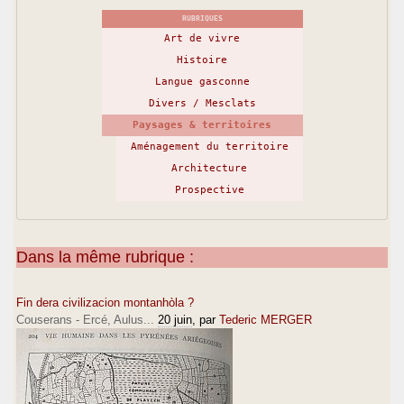
RUBRIQUES
Art de vivre
Histoire
Langue gasconne
Divers / Mesclats
Paysages & territoires
Aménagement du territoire
Architecture
Prospective
Dans la même rubrique :
Fin dera civilizacion montanhòla ?
Couserans - Ercé, Aulus...
20 juin
, par
Tederic MERGER