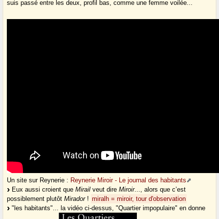
suis passé entre les deux, profil bas, comme une femme voilée...
Un site sur Reynerie :
Reynerie Miroir - Le journal des habitants
Eux aussi croient que
Mirail
veut dire
Miroir
..., alors que c’est
possiblement plutôt
Mirador
!
miralh = miroir, tour d'observation
"les habitants"... la vidéo ci-dessus, "Quartier impopulaire" en donne