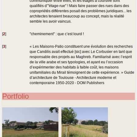
communiquer entre elles, et les étages à coursive sont
qualifiés d’"étage-rue" ! Mais faire passer des rues dans des
copropriétés différentes posait des problèmes juridiques... les
architectes tenaient beaucoup au concept, mais la réalité
semble les avoir vaincus.
[
2
]
"cheminement" : que c’est lourd !
[
3
]
« Les Maisons-Patio constituent une évolution des recherches
que Candilis avait effectué [sic] avec Le Corbusier en tant que
responsable des projets au Maghreb. Familiarisé avec l’esprit
de la ville arabe et ses typologies, et ayant eu l’occasion
d’expérimenter des habitats à faible coût, les maisons
unifamiliales du Mirail témoignent de cette expérience. » Guide
d’architecture de Toulouse - Architecture moderne et
contemporaine 1950-2020 - DOM Publishers
Portfolio