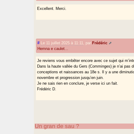
Excellent. Merci.
#
Le 11 juillet 2025 à 11:11
,
par
Frédéric
Hemna e caulet...
Je reviens vous embêter encore avec ce sujet qui m’intr
Dans la haute vallée du Gers (Comminges) je n’ai pas de 
conceptions et naissances au 18e s. Il y a une diminutio
novembre et progression jusqu’en juin.
Je ne sais rien en conclure, je verse ici un fait.
Frédéric D.
Un gran de sau ?