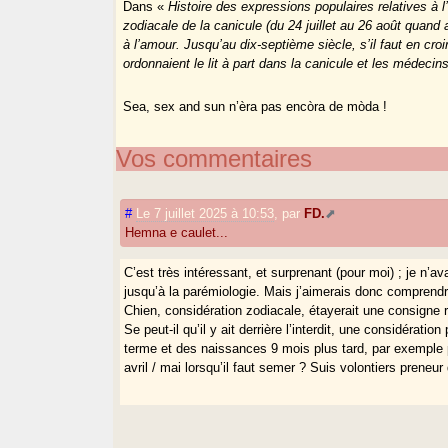
Dans «
Histoire des expressions populaires relatives à 
zodiacale de la canicule (du 24 juillet au 26 août quand 
à l’amour. Jusqu’au dix-septième siècle, s’il faut en cr
ordonnaient le lit à part dans la canicule et les médec
Sea, sex and sun n’èra pas encòra de mòda !
Vos commentaires
#
Le 7 juillet 2025 à 10:53
,
par
FD.
Hemna e caulet...
C’est très intéressant, et surprenant (pour moi) ; je n’a
jusqu’à la parémiologie. Mais j’aimerais donc comprendre
Chien, considération zodiacale, étayerait une consigne r
Se peut-il qu’il y ait derrière l’interdit, une considérat
terme et des naissances 9 mois plus tard, par exemple p
avril / mai lorsqu’il faut semer ? Suis volontiers preneur 