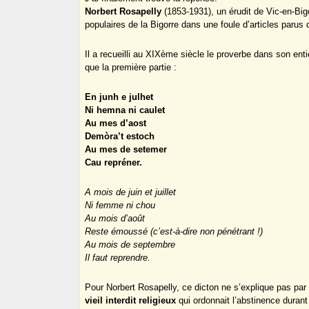
Norbert Rosapelly
(1853-1931), un érudit de Vic-en-Big
populaires de la Bigorre dans une foule d’articles parus
Il a recueilli au XIXème siècle le proverbe dans son enti
que la première partie :
En junh e julhet
Ni hemna ni caulet
Au mes d’aost
Demòra’t estoch
Au mes de setemer
Cau repréner.
A mois de juin et juillet
Ni femme ni chou
Au mois d’août
Reste émoussé (c’est-à-dire non pénétrant !)
Au mois de septembre
Il faut reprendre.
Pour Norbert Rosapelly, ce dicton ne s’explique pas par
vieil interdit religieux
qui ordonnait l’abstinence duran