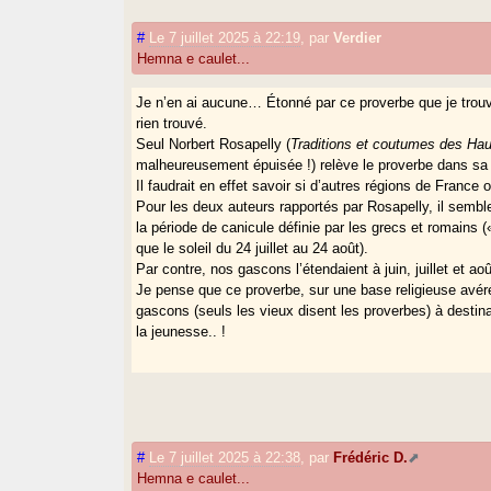
#
Le 7 juillet 2025 à 22:19
,
par
Verdier
Hemna e caulet...
Je n’en ai aucune… Étonné par ce proverbe que je trouva
rien trouvé.
Seul Norbert Rosapelly (
Traditions et coutumes des Ha
malheureusement épuisée !) relève le proverbe dans sa f
Il faudrait en effet savoir si d’autres régions de Franc
Pour les deux auteurs rapportés par Rosapelly, il semble b
la période de canicule définie par les grecs et romains 
que le soleil du 24 juillet au 24 août).
Par contre, nos gascons l’étendaient à juin, juillet et a
Je pense que ce proverbe, sur une base religieuse avéré
gascons (seuls les vieux disent les proverbes) à desti
la jeunesse.. !
#
Le 7 juillet 2025 à 22:38
,
par
Frédéric D.
Hemna e caulet...