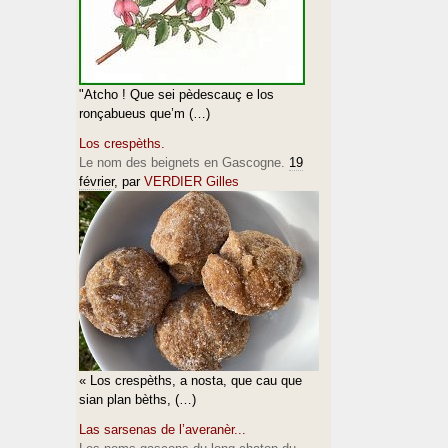
"Atcho ! Que sei pèdescauç e los
ronçabueus que’m (…)
Los crespèths.
Le nom des beignets en Gascogne.
19
février
, par
VERDIER Gilles
« Los crespèths, a nosta, que cau que
sian plan bèths, (…)
Las sarsenas de l’averanèr...