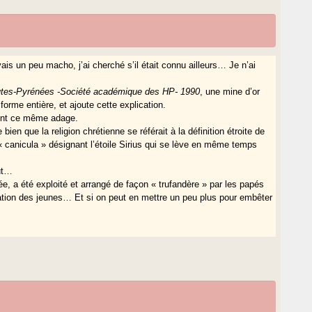
is un peu macho, j’ai cherché s’il était connu ailleurs… Je n’ai
utes-Pyrénées -Société académique des HP- 1990
, une mine d’or
orme entière, et ajoute cette explication.
e ont ce même adage.
ien que la religion chrétienne se référait à la définition étroite de
(« canicula » désignant l’étoile Sirius qui se lève en même temps
oût…
e, a été exploité et arrangé de façon « trufandère » par les papés
nation des jeunes… Et si on peut en mettre un peu plus pour embêter