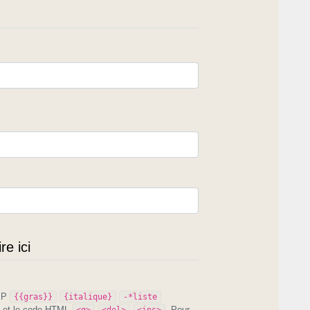
e ici
PIP
{{gras}}
{italique}
-*liste
et le code HTML
. Pour
<q>
<del>
<ins>