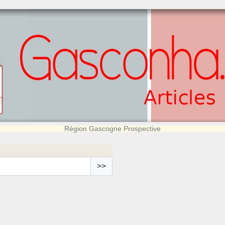
Région Gascogne Prospective
>>