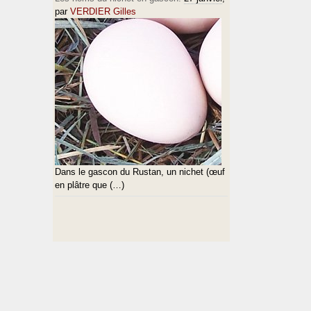
par
VERDIER Gilles
Dans le gascon du Rustan, un nichet (œuf
en plâtre que (…)