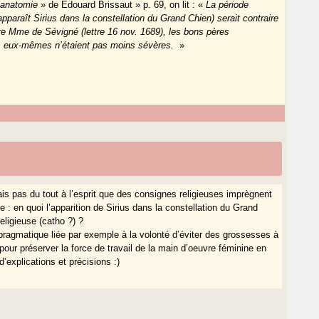
l’anatomie
» de Edouard Brissaut » p. 69, on lit : «
La période
apparaît Sirius dans la constellation du Grand Chien) serait contraire
oire Mme de Sévigné (lettre 16 nov. 1689), les bons pères
ins eux-mêmes n’étaient pas moins sévères.
»
vais pas du tout à l’esprit que des consignes religieuses imprègnent
 : en quoi l’apparition de Sirius dans la constellation du Grand
eligieuse (catho ?) ?
ion pragmatique liée par exemple à la volonté d’éviter des grossesses à
our préserver la force de travail de la main d’oeuvre féminine en
d’explications et précisions :)