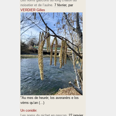
Les noms gascons du long chaton du
noisetier et de l’aulne.
7 février
, par
VERDIER Gilles
"Au mes de heurèr, los averanèrs e los
vèrns qu’an (…)
Un conidèr.
Les noms du nichet en gascon.
27 janvier
,