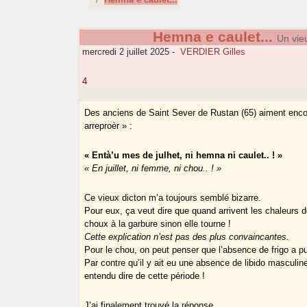
Hemna e caulet...
Un vie
mercredi 2 juillet 2025
-
VERDIER Gilles
4
Des anciens de Saint Sever de Rustan (65) aiment encore 
arreproèr » :
« Entà’u mes de julhet, ni hemna ni caulet.. ! »
« En juillet, ni femme, ni chou.. ! »
Ce vieux dicton m’a toujours semblé bizarre.
Pour eux, ça veut dire que quand arrivent les chaleurs de 
choux à la garbure sinon elle tourne !
Cette explication n’est pas des plus convaincantes.
Pour le chou, on peut penser que l’absence de frigo a pu
Par contre qu’il y ait eu une absence de libido masculine
entendu dire de cette période !
J’ai finalement trouvé la réponse.