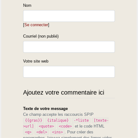
Nom
[
Se connecter
]
Courriel (non publié)
Votre site web
Ajoutez votre commentaire ici
Texte de votre message
Ce champ accepte les raccourcis SPIP
{{gras}}
{italique}
-*liste
[texte-
et le code HTML
>url]
<quote>
<code>
. Pour créer des
<q>
<del>
<ins>
paragraphes, laissez simplement des lignes vides.