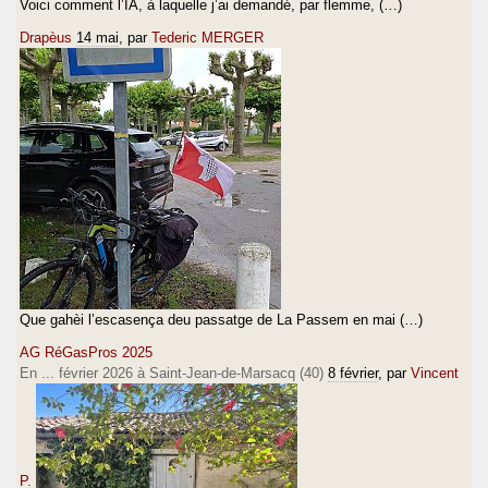
Voici comment l’IA, à laquelle j’ai demandé, par flemme, (…)
Drapèus
14 mai
, par
Tederic MERGER
Que gahèi l’escasença deu passatge de La Passem en mai (…)
AG RéGasPros 2025
En ... février 2026 à Saint-Jean-de-Marsacq (40)
8 février
, par
Vincent
P.