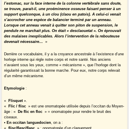
l’estomac, sur la face interne de la colonne vertébrale sans doute,
se trouve, parait-il, une proéminence osseuse faisant penser à un
support quelconque, à un clou (claou en patois). A celui-ci venait
s’accrocher une espèce de balancier terminé par un anneau.
Lorsque cet anneau venait à quitter son piton de suspension, le
pendule ne marchait plus. On était « desclaouetat ». On éprouvait
des malaises inexplicables. Alors l’intervention de la rebouteuse
devenait nécessaire…
»
Derrière ce vocabulaire, il y a la croyance ancestrale à l’existence d’une
horloge interne qui règle notre corps et notre santé. Nos anciens
n’avaient sous les yeux, comme « mécanisme », que l’horloge dont la
régularité garantissait la bonne marche. Pour eux, notre corps relevait
d’un même mécanisme.
Etymologie
:
«
Flisquet
».
«
Flic / flisc
» est une onomatopée utilisée depuis l’occitan du Moyen-
âge : «
De flic en floc
» = onomatopée pour rendre le bruit des
ciseaux.
•
En occitan languedocien
, on a :
«
flisc/flesc/flasc
» : onomatopée d’un claquement.