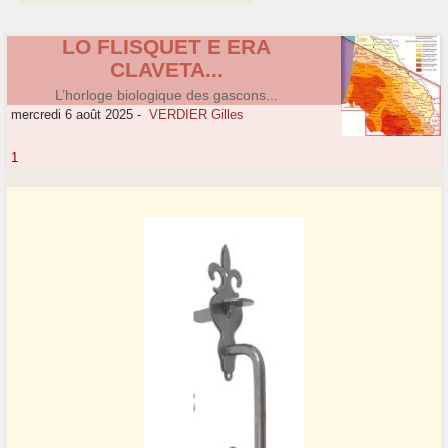
LO FLISQUET E ERA
CLAVETA...
L’horloge biologique des gascons...
mercredi 6 août 2025
-
VERDIER Gilles
1