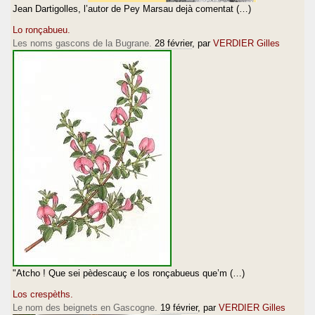
Jean Dartigolles, l’autor de Pey Marsau dejà comentat (…)
Lo ronçabueu.
Les noms gascons de la Bugrane.
28 février
, par
VERDIER Gilles
"Atcho ! Que sei pèdescauç e los ronçabueus que’m (…)
Los crespèths.
Le nom des beignets en Gascogne.
19 février
, par
VERDIER Gilles