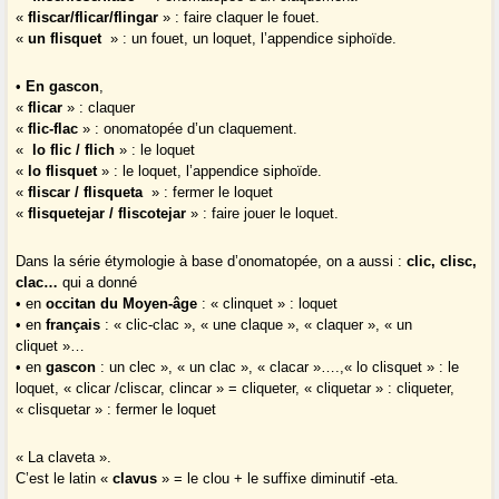
«
fliscar/flicar/flingar
» : faire claquer le fouet.
«
un flisquet
» : un fouet, un loquet, l’appendice siphoïde.
•
En gascon
,
«
flicar
» : claquer
«
flic-flac
» : onomatopée d’un claquement.
«
lo flic / flich
» : le loquet
«
lo flisquet
» : le loquet, l’appendice siphoïde.
«
fliscar / flisqueta
» : fermer le loquet
«
flisquetejar / fliscotejar
» : faire jouer le loquet.
Dans la série étymologie à base d’onomatopée, on a aussi :
clic, clisc,
clac…
qui a donné
• en
occitan du Moyen-âge
: « clinquet » : loquet
• en
français
: « clic-clac », « une claque », « claquer », « un
cliquet »…
• en
gascon
: un clec », « un clac », « clacar »….,« lo clisquet » : le
loquet, « clicar /cliscar, clincar » = cliqueter, « cliquetar » : cliqueter,
« clisquetar » : fermer le loquet
« La claveta ».
C’est le latin «
clavus
» = le clou + le suffixe diminutif -eta.