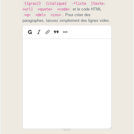
{{gras}}
{italique}
-*liste
[texte-
et le code HTML
>url]
<quote>
<code>
. Pour créer des
<q>
<del>
<ins>
paragraphes, laissez simplement des lignes vides.