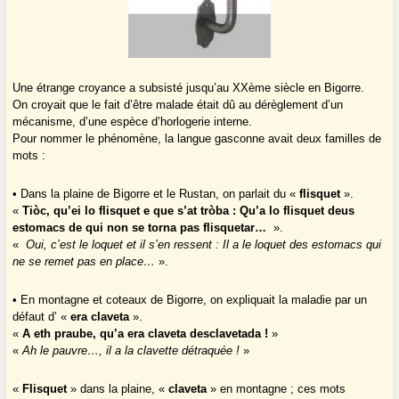
Une étrange croyance a subsisté jusqu’au XXème siècle en Bigorre.
On croyait que le fait d’être malade était dû au dérèglement d’un
mécanisme, d’une espèce d’horlogerie interne.
Pour nommer le phénomène, la langue gasconne avait deux familles de
mots :
• Dans la plaine de Bigorre et le Rustan, on parlait du «
flisquet
».
«
Tiòc, qu’ei lo flisquet e que s’at tròba : Qu’a lo flisquet deus
estomacs de qui non se torna pas flisquetar…
».
«
Oui, c’est le loquet et il s’en ressent : Il a le loquet des estomacs qui
ne se remet pas en place…
».
• En montagne et coteaux de Bigorre, on expliquait la maladie par un
défaut d’ «
era claveta
».
«
A eth praube, qu’a era claveta desclavetada !
»
«
Ah le pauvre…, il a la clavette détraquée !
»
«
Flisquet
» dans la plaine, «
claveta
» en montagne ; ces mots