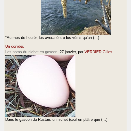
"Au mes de heurèr, los averanèrs e los vèrns qu’an (…)
Un conidèr.
Les noms du nichet en gascon.
27 janvier
, par
VERDIER Gilles
Dans le gascon du Rustan, un nichet (œuf en plâtre que (…)