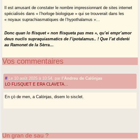
Il est amusant de constater le nombre impressionnant de sites internet
spécialisés dans « l’horloge biologique » qui se trouverait dans les
« noyaux suprachiasmatiques de l’hypothalamus »…
Donc quan lo flisquet « non flisqueta pas mes », qu’ei empr’amor
deus nuclis supraquiasmatics de l’ipotalamus.. ! Que l’at diderèi
au Ramonet de la Sèrra…
Vos commentaires
#
Le 10 août 2025 à 10:54
,
par
l’Andreu de Calónjas
LO FLISQUET E ERA CLAVETA...
En çò de men, a Calónjas, disem lo sisclet.
Un gran de sau ?