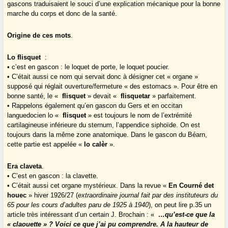
gascons traduisaient le souci d’une explication mécanique pour la bonne
marche du corps et donc de la santé.
Origine de ces mots
.
Lo flisquet
:
• c’est en gascon : le loquet de porte, le loquet poucier.
• C’était aussi ce nom qui servait donc à désigner cet « organe »
supposé qui réglait ouverture/fermeture « des estomacs ». Pour être en
bonne santé, le «
flisquet
» devait «
flisquetar
» parfaitement.
• Rappelons également qu’en gascon du Gers et en occitan
languedocien lo «
flisquet
» est toujours le nom de l’extrémité
cartilagineuse inférieure du sternum, l’appendice siphoïde. On est
toujours dans la même zone anatomique. Dans le gascon du Béarn,
cette partie est appelée «
lo calèr
».
Era claveta
.
• C’est en gascon : la clavette.
• C’était aussi cet organe mystérieux. Dans la revue «
En Courné det
houec
» hiver 1926/27 (
extraordinaire journal fait par des instituteurs du
65 pour les cours d’adultes paru de 1925 à 1940
), on peut lire p.35 un
article très intéressant d’un certain J. Brochain : «
…qu’est-ce que la
« claouette » ? Voici ce que j’ai pu comprendre. A la hauteur de