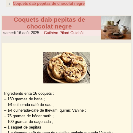
Coquets dab pepitas de chocolat negre
Coquets dab pepitas de
chocolat negre
samedi 16 août 2025
-
Guilhèm Pilard Guichòt
Ingredients entà 16 coquets :
– 150 gramas de haria ;
– 1⁄4 culherada-cafè de sau ;
– 1⁄4 culherada-cafè de lhevami quimic Vahiné ;
– 75 gramas de bóder moth ;
– 100 gramas de caçonada ;
– 1 saquet de pepitas ;
– 1 culherada-cafè de teca de vainilha moluda sucrada Vahiné ;