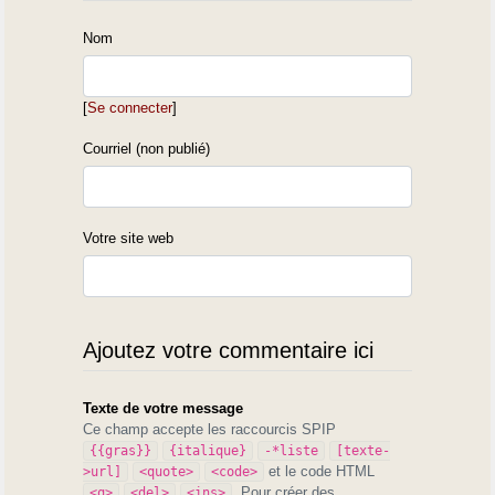
Nom
[
Se connecter
]
Courriel (non publié)
Votre site web
Ajoutez votre commentaire ici
Texte de votre message
Ce champ accepte les raccourcis SPIP
{{gras}}
{italique}
-*liste
[texte-
et le code HTML
>url]
<quote>
<code>
. Pour créer des
<q>
<del>
<ins>