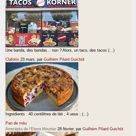
Une banda, des bandas... non ? Alors, un taco, des tacos (…)
Clafotís
23 mars
, par
Guilhèm Pilard Guichòt
Ingredients : 40 centilitres de lèit ; 4 ueus ; (…)
Pan de mèu
Arrecèpta de l’Elena Mounier
28 février
, par
Guilhèm Pilard Guichòt