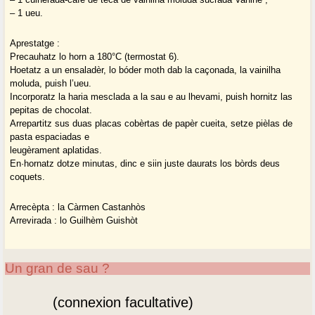
– 1 ueu.
Aprestatge :
Precauhatz lo horn a 180°C (termostat 6).
Hoetatz a un ensaladèr, lo bóder moth dab la caçonada, la vainilha
moluda, puish l’ueu.
Incorporatz la haria mesclada a la sau e au lhevami, puish hornitz las
pepitas de chocolat.
Arrepartitz sus duas placas cobèrtas de papèr cueita, setze pièlas de
pasta espaciadas e
leugèrament aplatidas.
En·hornatz dotze minutas, dinc e siin juste daurats los bòrds deus
coquets.
Arrecèpta : la Càrmen Castanhòs
Arrevirada : lo Guilhèm Guishòt
Un gran de sau ?
(connexion facultative)