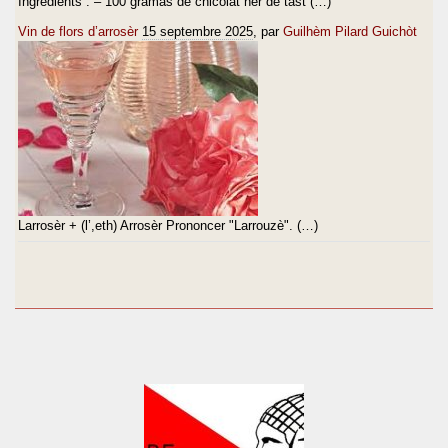
Ingredients : – 100 gramas de chicolat ner de tast (…)
Vin de flors d’arrosèr
15 septembre 2025
, par
Guilhèm Pilard Guichòt
Larrosèr + (l’,eth) Arrosèr Prononcer "Larrouzè". (…)