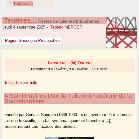
Teulères...
Teulères...
Restes de tuileries-briquéteries
jeudi 4 septembre 2025
-
Tederic MERGER
Région Gascogne Prospective
Lateulèra + (la) Teulèra
Prononcer "La Téwlère", "La Téwlèro"... La Tuilerie.
teula, teule = tuile
A Saint Paul lès Dax, la Tuilerie-briquéterie de la
Rochebardière
Fondée par Gervais Sourgen (1846-1930 - « un inventeur-né » « lorsqu’il
fait une trouvaille, il la fait systématiquement breveter »
[
1
]
).
Seules restent ces façades des ateliers.