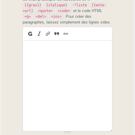
{{gras}}
{italique}
-*liste
[texte-
et le code HTML
>url]
<quote>
<code>
. Pour créer des
<q>
<del>
<ins>
paragraphes, laissez simplement des lignes vides.