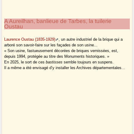
A Aureilhan, banlieue de Tarbes, la tuilerie
Oustau
Laurence Oustau (1835-1929)
, un autre industriel de la brique qui a
arboré son savoir-faire sur les façades de son usine...
« Son usine, fastueusement décorées de briques vernissées, est,
depuis 1994, protégée au titre des Monuments historiques. »
En 2025, le sort de ces
bastisses
semble toujours en suspens.
Il a même a été envisagé d’y installer les Archives départementales...