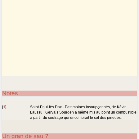
Notes
[
1
]
Saint-Paul-lès Dax - Patrimoines insoupçonnés, de Kévin
Laussu ; Gervais Sourgen a même mis au point un combustible
à partir du soutrage qui encombrait le sol des pinèdes.
Un gran de sau ?