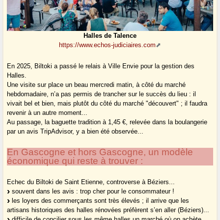
Halles de Talence
https://www.echos-judiciaires.com
En 2025, Biltoki a passé le relais à Ville Envie pour la gestion des
Halles.
Une visite sur place un beau mercredi matin, à côté du marché
hebdomadaire, n’a pas permis de trancher sur le succès du lieu : il
vivait bel et bien, mais plutôt du côté du marché "découvert" ; il faudra
revenir à un autre moment...
Au passage, la baguette tradition à 1,45 €, relevée dans la boulangerie
par un avis TripAdvisor, y a bien été observée...
En Gascogne et hors Gascogne, un modèle
économique qui reste à trouver :
Echec du Biltoki de Saint Etienne, controverse à Béziers...
souvent dans les avis : trop cher pour le consommateur !
les loyers des commerçants sont très élevés ; il arrive que les
artisans historiques des halles rénovées préfèrent s’en aller (Béziers)...
difficile de concilier sous les même halles un marché où on achète