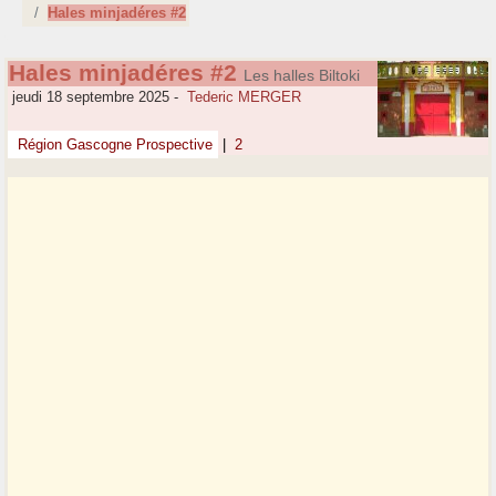
Hales minjadéres #2
Hales minjadéres #2
Les halles Biltoki
jeudi 18 septembre 2025
-
Tederic MERGER
Région Gascogne Prospective
|
2