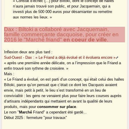
« Constat d’échec (...) pour Biltoki, dont le concept de halles
n’aura jamais trouvé son public, et pour Jacquemain, qui a
investi plus de 500 000 euros pour désamianter ou remettre
aux normes les lieux. »
Dax : Biltoki a collaboré avec Jacquemain,
famille commerçante dacquoise, pour créer en
2016 le "Marché friand"
en coeur de ville
.
Inflexion deux ans plus tard :
Sud-Ouest - Dax : « Le Friand a déjà évolué et il évoluera encore »
« après une première année délicate, on a l’impression que le Friand a
enfin trouvé son rythme de croisière. »
Mais :
« Le Friand a évolué, on est parti d’un concept, qui était celui des halles
Biltoki, parce qu’on pensait que c’était ce dont les Dacquois avaient
envie, mais petit à petit, le lieu s’est transformé en un lieu de
convivialité : les gens ne venaient plus pour faire leurs courses auprès
d’artisans indépendants qui mettaient en avant la qualité de leurs
produits, mais pour
consommer sur place
.
Le nom "
Marché
Friand" a cependant été gardé...
Début 2025 : fermeture "pour travaux"