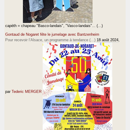
capèth = chapeau "Basco-landais", "Vasco-landais"... (…)
Gontaud de Nogaret fête le jumelage avec Bantzenheim
Pour recevoir l’Alsace, un programme à tendance (…)
18 août 2024
,
par
Tederic MERGER