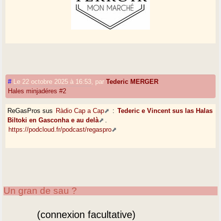
#
Le 22 octobre 2025 à 16:53
,
par
Tederic MERGER
Hales minjadéres #2
ReGasPros sus
Ràdio Cap a Cap
:
Tederic e Vincent sus las Halas
Biltoki en Gasconha e au delà
.
https://podcloud.fr/podcast/regaspro
Un gran de sau ?
(connexion facultative)