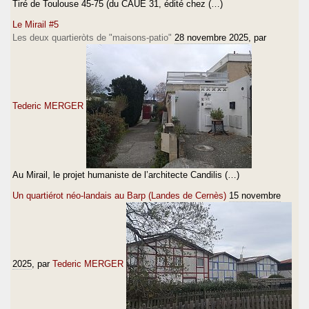
Tiré de Toulouse 45-75 (du CAUE 31, édité chez (…)
Le Mirail #5
Les deux quartieròts de "maisons-patio"
28 novembre 2025
, par
Tederic MERGER
Au Mirail, le projet humaniste de l’architecte Candilis (…)
Un quartiérot néo-landais au Barp (Landes de Cernès)
15 novembre
2025
, par
Tederic MERGER