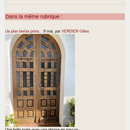
Dans la même rubrique :
Ua plan beròia pòrta...
8 mai
, par
VERDIER Gilles
Une belle porte avec une phrase en gascon.