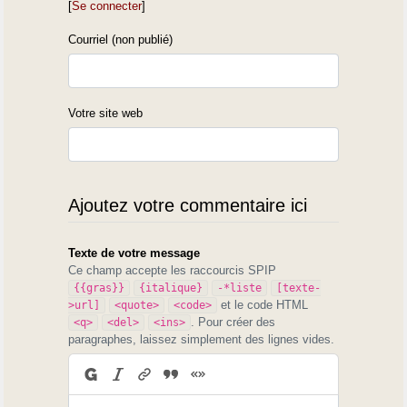
[
Se connecter
]
Courriel (non publié)
Votre site web
Ajoutez votre commentaire ici
Texte de votre message
Ce champ accepte les raccourcis SPIP
{{gras}}
{italique}
-*liste
[texte-
et le code HTML
>url]
<quote>
<code>
. Pour créer des
<q>
<del>
<ins>
paragraphes, laissez simplement des lignes vides.