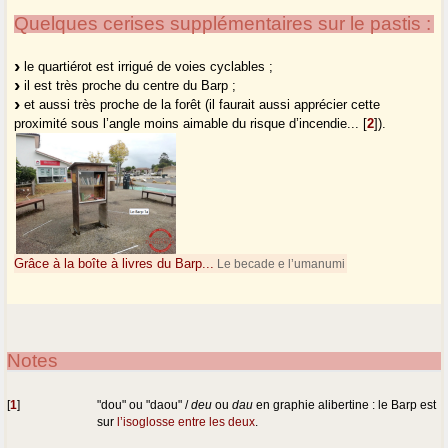
Quelques cerises supplémentaires sur le pastis :
le quartiérot est irrigué de voies cyclables ;
il est très proche du centre du Barp ;
et aussi très proche de la forêt (il faurait aussi apprécier cette
proximité sous l’angle moins aimable du risque d’incendie...
[
2
]
).
Grâce à la boîte à livres du Barp...
Le becade e l’umanumi
Notes
[
1
]
"dou" ou "daou" /
deu
ou
dau
en graphie alibertine : le Barp est
sur
l’isoglosse entre les deux
.