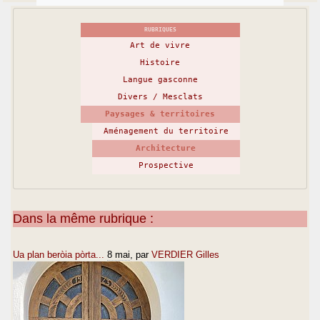
RUBRIQUES
Art de vivre
Histoire
Langue gasconne
Divers / Mesclats
Paysages & territoires
Aménagement du territoire
Architecture
Prospective
Dans la même rubrique :
Ua plan beròia pòrta...
8 mai
, par
VERDIER Gilles