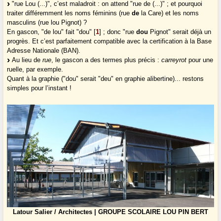
"rue Lou (...)", c’est maladroit : on attend "rue de (...)" ; et pourquoi
traiter différemment les noms féminins (rue
de
la Care) et les noms
masculins (rue lou Pignot) ?
En gascon, "de lou" fait "dou"
[
1
]
; donc "rue
dou
Pignot" serait déjà un
progrès. Et c’est parfaitement compatible avec la certification à la Base
Adresse Nationale (BAN).
Au lieu de
rue
, le gascon a des termes plus précis :
carreyrot
pour une
ruelle, par exemple.
Quant à la graphie ("dou" serait "deu" en graphie alibertine)... restons
simples pour l’instant !
Latour Salier / Architectes | GROUPE SCOLAIRE LOU PIN BERT