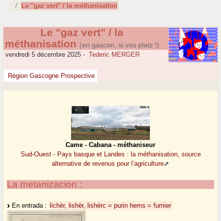
Le "gaz vert" / la méthanisation
Le "gaz vert" / la
méthanisation
(en gascon, si vos platz !)
vendredi 5 décembre 2025
-
Tederic MERGER
Région Gascogne Prospective
Came - Cabana - méthaniseur
Sud-Ouest - Pays basque et Landes : la méthanisation, source
alternative de revenus pour l’agriculture
La metanizacion :
En entrada :
lichèr, lishèr, lishèrc = purin
hems = fumier