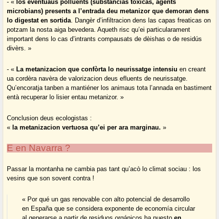
- «
los eventuaus polluents (substàncias toxicas, agents
microbians) presents a l’entrada deu metanizor que demoran dens
lo digestat en sortida
. Dangèr d’infiltracion dens las capas freaticas on
potzam la nosta aiga bevedera. Aqueth risc qu’ei particularament
important dens lo cas d’intrants compausats de dèishas o de residús
divèrs. »
- «
La metanizacion que confòrta lo neurissatge intensiu
en creant
ua cordèra navèra de valorizacion deus efluents de neurissatge.
Qu’encoratja tanben a mantiéner los animaus tota l’annada en bastiment
entà recuperar lo lisier entau metanizor. »
Conclusion deus ecologistas :
«
la metanizacion vertuosa qu’ei per ara marginau.
»
E en Navarra ?
Passar la montanha ne cambia pas tant qu’acò lo climat sociau : los
vesins que son sovent contra !
« Por qué un gas renovable con alto potencial de desarrollo
en España que se considera exponente de economía circular
al generarse a partir de residuos orgánicos ha puesto
en