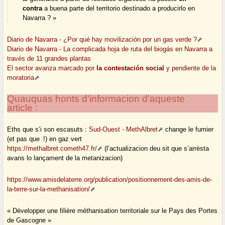
contra
a buena parte del territorio destinado a producirlo en
Navarra ? »
Diario de Navarra - ¿Por qué hay movilización por un gas verde ?
Diario de Navarra - La complicada hoja de ruta del biogás en Navarra a
través de 11 grandes plantas
El sector avanza marcado por
la contestación social
y pendiente de la
moratoria
Quauquas honts d’informacion d’aqueste
article :
Eths que s’i son escasuts :
Sud-Ouest - MethAlbret
change le fumier
(et pas que !) en gaz vert
https://methalbret.cometh47.fr/
(l’actualizacion deu sit que s’arrèsta
avans lo lançament de la metanizacion)
https://www.amisdelaterre.org/publication/positionnement-des-amis-de-
la-terre-sur-la-methanisation/
« Développer une filière méthanisation territoriale sur le Pays des Portes
de Gascogne »