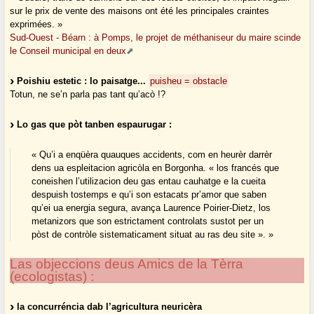
sur le prix de vente des maisons ont été les principales craintes
exprimées. »
Sud-Ouest - Béarn : à Pomps, le projet de méthaniseur du maire scinde
le Conseil municipal en deux
Poishiu estetic : lo paisatge...
puisheu = obstacle
Totun, ne se’n parla pas tant qu’acò !?
Lo gas que pòt tanben espaurugar :
« Qu’i a enqüèra quauques accidents, com en heurèr darrèr
dens ua espleitacion agricòla en Borgonha. « los francés que
coneishen l’utilizacion deu gas entau cauhatge e la cueita
despuish tostemps e qu’i son estacats pr’amor que saben
qu’ei ua energia segura, avança Laurence Poirier-Dietz, los
metanizors que son estrictament controlats sustot per un
pòst de contròle sistematicament situat au ras deu site ». »
Las objeccions deus Amics de la Tèrra
(ecologistas) :
la concurréncia dab l’agricultura neuricèra