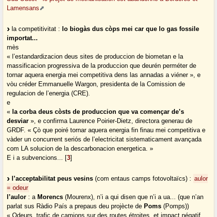
Lamensans
la competitivitat :
lo biogàs dus còps mei car que lo gas fossile
importat...
mès
« l’estandardizacion deus sites de produccion de biometan e la
massificacion progressiva de la produccion que deurén perméter de
tornar aquera energia mei competitiva dens las annadas a viéner », e
vòu créder Emmanuelle Wargon, presidenta de la Comission de
regulacion de l’energia (CRE).
e
«
la corba deus còsts de produccion que va començar de’s
desviar
», e confirma Laurence Poirier-Dietz, directora generau de
GRDF. « Çò que poiré tornar aquera energia fin finau mei competitiva e
vàder un concurrent seriós de l’electricitat sistematicament avançada
com LA solucion de la descarbonacion energetica. »
E i a subvencions...
[
3
]
l’acceptabilitat peus vesins
(com entaus camps fotovoltaïcs) :
aulor
= odeur
l’aulor
: a
Morencs
(Mourenx), n’i a qui disen que n’i a ua... (que n’an
parlat sus Ràdio País a prepaus deu projècte de
Poms
(Pomps))
« Odeurs, trafic de camions sur des routes étroites, et impact négatif