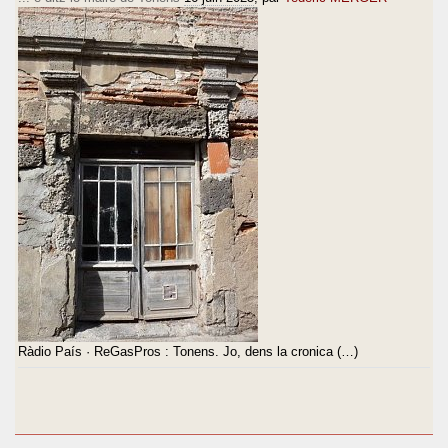
Ràdio País · ReGasPros : Tonens. Jo, dens la cronica (…)