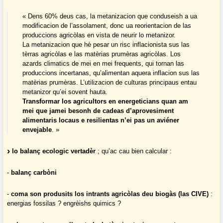
« Dens 60% deus cas, la metanizacion que conduseish a ua
modificacion de l’assolament, donc ua reorientacion de las
produccions agricòlas en vista de neurir lo metanizor.
La metanizacion que hè pesar un risc inflacionista sus las
tèrras agricòlas e las matèrias prumèras agricòlas. Los
azards climatics de mei en mei frequents, qui tornan las
produccions incertanas, qu’alimentan aquera inflacion sus las
matèrias prumèras. L’utilizacion de culturas principaus entau
metanizor qu’ei sovent hauta.
Transformar los agricultors en energeticians quan am
mei que jamei besonh de cadeas d’aprovesiment
alimentaris locaus e resilientas n’ei pas un aviéner
envejable
. »
lo balanç ecologic vertadèr
; qu’ac cau bien calcular :
-
balanç carbòni
-
coma son produsits los intrants agricòlas deu biogàs (las CIVE)
:
energias fossilas ? engrèishs quimics ?