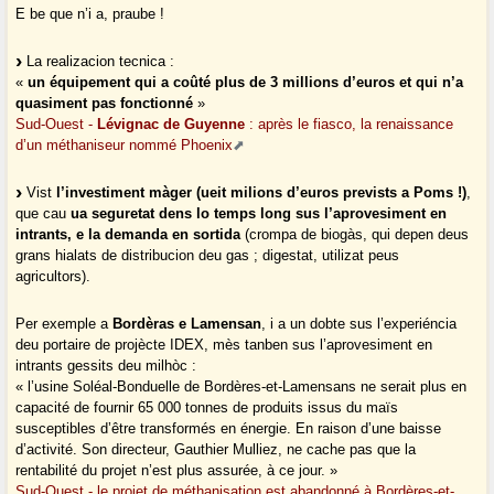
E be que n’i a, praube !
La realizacion tecnica :
«
un équipement qui a coûté plus de 3 millions d’euros et qui n’a
quasiment pas fonctionné
»
Sud-Ouest -
Lévignac de Guyenne
: après le fiasco, la renaissance
d’un méthaniseur nommé Phoenix
Vist
l’investiment màger (ueit milions d’euros prevists a Poms !)
,
que cau
ua seguretat dens lo temps long sus l’aprovesiment en
intrants, e la demanda en sortida
(crompa de biogàs, qui depen deus
grans hialats de distribucion deu gas ; digestat, utilizat peus
agricultors).
Per exemple a
Bordèras e Lamensan
, i a un dobte sus l’experiéncia
deu portaire de projècte IDEX, mès tanben sus l’aprovesiment en
intrants gessits deu milhòc :
« l’usine Soléal-Bonduelle de Bordères-et-Lamensans ne serait plus en
capacité de fournir 65 000 tonnes de produits issus du maïs
susceptibles d’être transformés en énergie. En raison d’une baisse
d’activité. Son directeur, Gauthier Mulliez, ne cache pas que la
rentabilité du projet n’est plus assurée, à ce jour. »
Sud-Ouest - le projet de méthanisation est abandonné à Bordères-et-