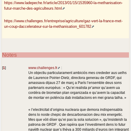
https://www.ladepeche.fr/article/2013/01/15/1535960-la-methanisation-
futur-marche-des-agriculteurs.html
https://www.challenges.fr/entreprise/agriculture/gaz-vert-la-france-met-
un-coup-daccelerateur-sur-la-methanisation_601782
Notes
[
1
]
www.challenges.fr
:
Un objectiu particularament ambiciós mes crededer aus uelhs
de Laurence Poirier-Dietz, directora generau de GRDF, qui
amassava dijaus 27 de març a París l’ensemble deus sons
partenaris europèus : « Qu’ei realista pr’amor qu’avem ua
cordèra de biometan plan organizada e qu’avem la capacitat
de montar en poténcia dab installacions en mei grana talha. »
« l’electricitat d’origina nucleara que demora indispensabla
dens lo noste chepic de descarbonacion deu mix energetic.
Mes que vòli díser qu’ei pas la sola solucion », qu’insisteish la
patrona de GRDF . Que rapèra que l’investiment dens lo futur
navèth nuclear que’s lhèva a 300 miliards d’euros (en integrant