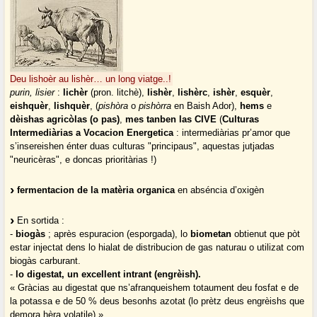
Deu lishoèr au lishèr… un long viatge..!
purin, lisier
:
lichèr
(pron. litchè),
lishèr
,
lishèrc
,
ishèr
,
esquèr
,
eishquèr
,
lishquèr
, (
pishòra
o
pishòrra
en Baish Ador),
hems
e
dèishas agricòlas (o pas)
,
mes tanben las CIVE
(
Culturas
Intermediàrias a Vocacion Energetica
: intermediàrias pr’amor que
s’insereishen énter duas culturas "principaus", aquestas jutjadas
"neuricèras", e doncas prioritàrias !)
fermentacion de la matèria organica
en abséncia d’oxigèn
En sortida :
-
biogàs
; après espuracion (esporgada), lo
biometan
obtienut que pòt
estar injectat dens lo hialat de distribucion de gas naturau o utilizat com
biogàs carburant.
-
lo digestat, un excellent intrant (engrèish).
« Gràcias au digestat que ns’afranqueishem totaument deu fosfat e de
la potassa e de 50 % deus besonhs azotat (lo prètz deus engrèishs que
demora hèra volatile) »