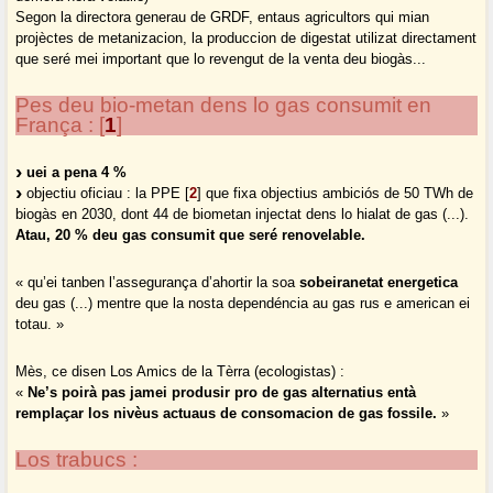
Segon la directora generau de GRDF, entaus agricultors qui mian
projèctes de metanizacion, la produccion de digestat utilizat directament
que seré mei important que lo revengut de la venta deu biogàs...
Pes deu bio-metan dens lo gas consumit en
França :
[
1
]
uei a pena 4 %
objectiu oficiau : la PPE
[
2
]
que fixa objectius ambiciós de 50 TWh de
biogàs en 2030, dont 44 de biometan injectat dens lo hialat de gas (...).
Atau, 20 % deu gas consumit que seré renovelable.
« qu’ei tanben l’assegurança d’ahortir la soa
sobeiranetat energetica
deu gas (...) mentre que la nosta dependéncia au gas rus e american ei
totau. »
Mès, ce disen Los Amics de la Tèrra (ecologistas) :
«
Ne’s poirà pas jamei produsir pro de gas alternatius entà
remplaçar los nivèus actuaus de consomacion de gas fossile.
»
Los trabucs :