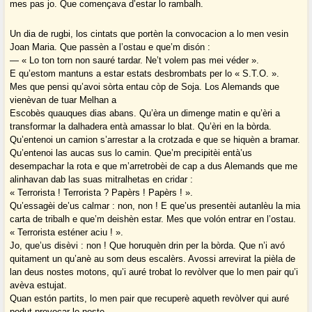
mes pas jo. Que començava d’estar lo rambalh.
Un dia de rugbi, los cintats que portèn la convocacion a lo men vesin
Joan Maria. Que passèn a l’ostau e que’m disón :
― « Lo ton torn non sauré tardar. Ne’t volem pas mei véder ».
E qu’estom mantuns a estar estats desbrombats per lo « S.T.O. ».
Mes que pensi qu’avoi sòrta entau còp de Soja. Los Alemands que
vienèvan de tuar Melhan a
Escobès quauques dias abans. Qu’èra un dimenge matin e qu’èri a
transformar la dalhadera entà amassar lo blat. Qu’èri en la bòrda.
Qu’entenoi un camion s’arrestar a la crotzada e que se hiquèn a bramar.
Qu’entenoi las aucas sus lo camin. Que’m precipitèi entà’us
desempachar la rota e que m’arretrobèi de cap a dus Alemands que me
alinhavan dab las suas mitralhetas en cridar :
« Terrorista ! Terrorista ? Papèrs ! Papèrs ! ».
Qu’essagèi de’us calmar : non, non ! E que’us presentèi autanlèu la mia
carta de tribalh e que’m deishèn estar. Mes que volón entrar en l’ostau.
« Terrorista esténer aciu ! ».
Jo, que’us disèvi : non ! Que horuquèn drin per la bòrda. Que n’i avó
quitament un qu’anè au som deus escalèrs. Avossi arrevirat la pièla de
lan deus nostes motons, qu’i auré trobat lo revòlver que lo men pair qu’i
avèva estujat.
Quan estón partits, lo men pair que recuperè aqueth revòlver qui auré
podut provocar lo noste