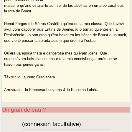
malaür e qu’anè estujar-lo au miei de las abelhas en un arbo curat sus
la rota de Boast.
Renat Fòrgas (de Sèrras Castèth) qu’èra de la mia classa. Que l’avèvi
avut com capobrèr aus Entins de Joenèr. A lo tornar, qu’entrè en la
Resisténcia. Lo son grop qu’èra basat en los bòscs de Boast e ua nueit,
que vienó passar la serada aciu e que dromí a l’ostau.
Qu’èra ua epòca trista e dangerosa mes qu’èram joens. Que
organizàvam bals clandestins e a la mia coneishença, arrés ne se
hasón pas jamés gahar.
Tèxte : lo Laurenç Gracianeta
Arrevirada : la Francesa Lesvaths & la Francina Lahòra
Un gran de sau ?
(connexion facultative)