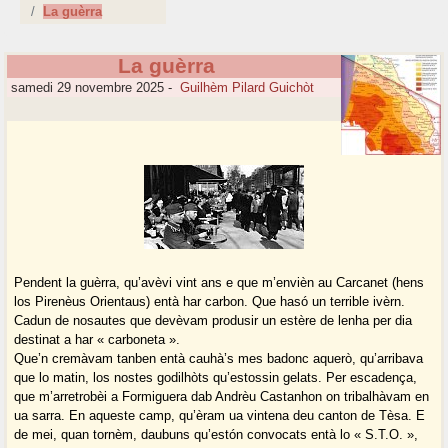
La guèrra
La guèrra
samedi 29 novembre 2025
-
Guilhèm Pilard Guichòt
Pendent la guèrra, qu’avèvi vint ans e que m’envièn au Carcanet (hens
los Pirenèus Orientaus) entà har carbon. Que hasó un terrible ivèrn.
Cadun de nosautes que devèvam produsir un estère de lenha per dia
destinat a har « carboneta ».
Que’n cremàvam tanben entà cauhà’s mes badonc aquerò, qu’arribava
que lo matin, los nostes godilhòts qu’estossin gelats. Per escadença,
que m’arretrobèi a Formiguera dab Andrèu Castanhon on tribalhàvam en
ua sarra. En aqueste camp, qu’èram ua vintena deu canton de Tèsa. E
de mei, quan tornèm, daubuns qu’estón convocats entà lo « S.T.O. »,