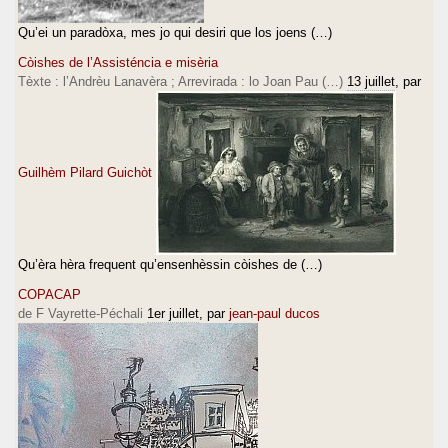
Qu’ei un paradòxa, mes jo qui desiri que los joens (…)
Còishes de l’Assisténcia e misèria
Tèxte : l’Andrèu Lanavèra ; Arrevirada : lo Joan Pau (…)
13 juillet
, par
Guilhèm Pilard Guichòt
Qu’èra hèra frequent qu’ensenhèssin còishes de (…)
COPACAP
de F Vayrette-Péchali
1er juillet
, par
jean-paul ducos