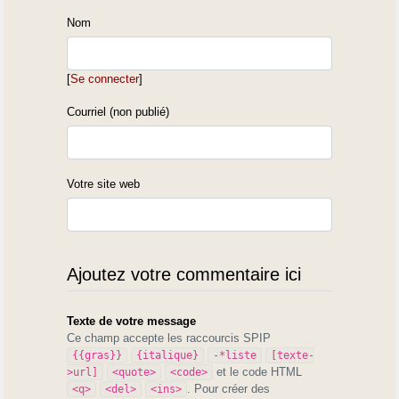
Nom
[
Se connecter
]
Courriel (non publié)
Votre site web
Ajoutez votre commentaire ici
Texte de votre message
Ce champ accepte les raccourcis SPIP
{{gras}}
{italique}
-*liste
[texte-
et le code HTML
>url]
<quote>
<code>
. Pour créer des
<q>
<del>
<ins>