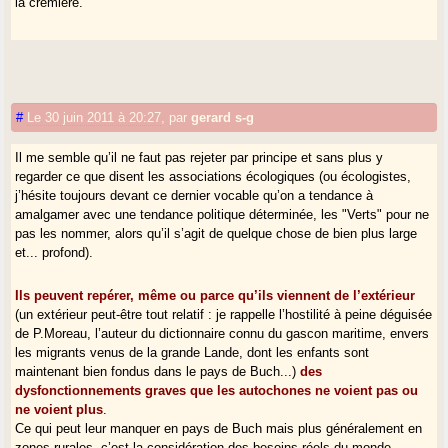
la crémière.
#
Le 30 juin 2011 à 20:27
,
par
gerard s-g
Il me semble qu’il ne faut pas rejeter par principe et sans plus y
regarder ce que disent les associations écologiques (ou écologistes,
j’hésite toujours devant ce dernier vocable qu’on a tendance à
amalgamer avec une tendance politique déterminée, les "Verts" pour ne
pas les nommer, alors qu’il s’agit de quelque chose de bien plus large
et... profond).
Ils peuvent repérer, même ou parce qu’ils viennent de l’extérieur
(un extérieur peut-être tout relatif : je rappelle l’hostilité à peine déguisée
de P.Moreau, l’auteur du dictionnaire connu du gascon maritime, envers
les migrants venus de la grande Lande, dont les enfants sont
maintenant bien fondus dans le pays de Buch...)
des
dysfonctionnements graves que les autochones ne voient pas ou
ne voient plus
.
Ce qui peut leur manquer en pays de Buch mais plus généralement en
zones rurales, c’est la considération des besoins réels du monde