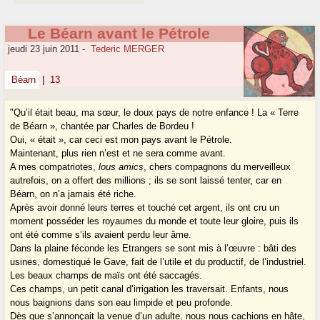
Le Béarn avant le Pétrole
jeudi 23 juin 2011
-
Tederic MERGER
Béarn
|
13
"Qu’il était beau, ma sœur, le doux pays de notre enfance ! La « Terre
de Béarn », chantée par Charles de Bordeu !
Oui, « était », car ceci est mon pays avant le Pétrole.
Maintenant, plus rien n’est et ne sera comme avant.
A mes compatriotes,
lous amics
, chers compagnons du merveilleux
autrefois, on a offert des millions ; ils se sont laissé tenter, car en
Béarn, on n’a jamais été riche.
Après avoir donné leurs terres et touché cet argent, ils ont cru un
moment posséder les royaumes du monde et toute leur gloire, puis ils
ont été comme s’ils avaient perdu leur âme.
Dans la plaine féconde les Etrangers se sont mis à l’œuvre : bâti des
usines, domestiqué le Gave, fait de l’utile et du productif, de l’industriel.
Les beaux champs de maïs ont été saccagés.
Ces champs, un petit canal d’irrigation les traversait. Enfants, nous
nous baignions dans son eau limpide et peu profonde.
Dès que s’annonçait la venue d’un adulte, nous nous cachions en hâte,