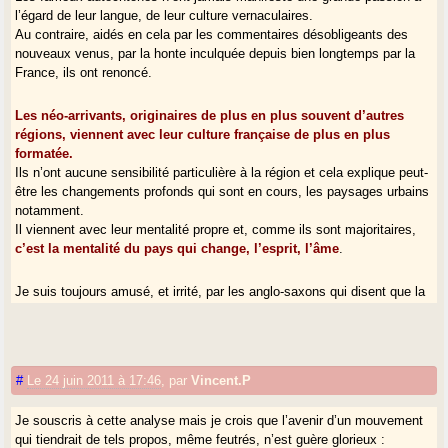
l’égard de leur langue, de leur culture vernaculaires.
Au contraire, aidés en cela par les commentaires désobligeants des
nouveaux venus, par la honte inculquée depuis bien longtemps par la
France, ils ont renoncé.
Les néo-arrivants, originaires de plus en plus souvent d’autres
régions, viennent avec leur culture française de plus en plus
formatée.
Ils n’ont aucune sensibilité particulière à la région et cela explique peut-
être les changements profonds qui sont en cours, les paysages urbains
notamment.
Il viennent avec leur mentalité propre et, comme ils sont majoritaires,
c’est la mentalité du pays qui change, l’esprit, l’âme
.
Je suis toujours amusé, et irrité, par les anglo-saxons qui disent que la
France est un beau pays et que c’est bien dommage que ce soient les
Français qui la peuplent.
Ils oublient simplement de dire qu’un pays n’est pas une apparition ex-
nihilo et que ce qu’ils apprécient en France, ce sont les Français qui
#
Le 24 juin 2011 à 17:46
,
par
Vincent.P
l’ont patiemment bâti.
Je suis tenté de dire la même chose pour la Gascogne, qui disparaît
Je souscris à cette analyse mais je crois que l’avenir d’un mouvement
sous nos yeux parce que
ceux qui arrivent, et qui souvent sont
qui tiendrait de tels propos, même feutrés, n’est guère glorieux :
venus pour la qualité de vie "made in Sud-Ouest", en sont aussi