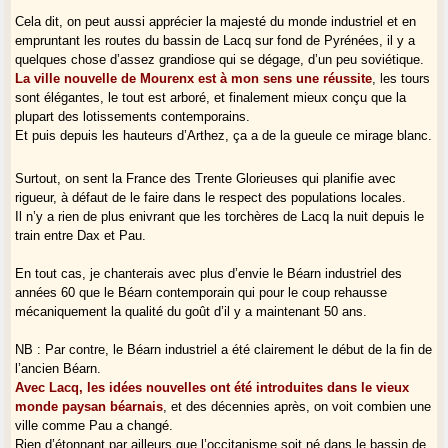
Cela dit, on peut aussi apprécier la majesté du monde industriel et en
empruntant les routes du bassin de Lacq sur fond de Pyrénées, il y a
quelques chose d’assez grandiose qui se dégage, d’un peu soviétique.
La ville nouvelle de Mourenx est à mon sens une réussite
, les tours
sont élégantes, le tout est arboré, et finalement mieux conçu que la
plupart des lotissements contemporains.
Et puis depuis les hauteurs d’Arthez, ça a de la gueule ce mirage blanc.
Surtout, on sent la France des Trente Glorieuses qui planifie avec
rigueur, à défaut de le faire dans le respect des populations locales.
Il n’y a rien de plus enivrant que les torchères de Lacq la nuit depuis le
train entre Dax et Pau.
En tout cas, je chanterais avec plus d’envie le Béarn industriel des
années 60 que le Béarn contemporain qui pour le coup rehausse
mécaniquement la qualité du goût d’il y a maintenant 50 ans.
NB : Par contre, le Béarn industriel a été clairement le début de la fin de
l’ancien Béarn.
Avec Lacq, les idées nouvelles ont été introduites dans le vieux
monde paysan béarnais
, et des décennies après, on voit combien une
ville comme Pau a changé.
Rien d’étonnant par ailleurs que l’occitanisme soit né dans le bassin de