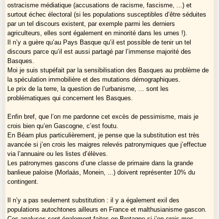
ostracisme médiatique (accusations de racisme, fascisme, ...) et
les fossoyeurs
, du fait de leur nombre et de leur, déjà, suprématie dans
surtout échec électoral (si les populations susceptibles d’être séduites
beaucoup d’endroits.
par un tel discours existent, par exemple parmi les derniers
agriculteurs, elles sont également en minorité dans les urnes !).
Amicalement.
Il n’y a guère qu’au Pays Basque qu’il est possible de tenir un tel
discours parce qu’il est aussi partagé par l’immense majorité des
Basques.
Moi je suis stupéfait par la sensibilisation des Basques au problème de
la spéculation immobilière et des mutations démographiques.
Le prix de la terre, la question de l’urbanisme, ... sont les
problématiques qui concernent les Basques.
Enfin bref, que l’on me pardonne cet excès de pessimisme, mais je
crois bien qu’en Gascogne, c’est foutu.
En Béarn plus particulièrement, je pense que la substitution est très
avancée si j’en crois les maigres relevés patronymiques que j’effectue
via l’annuaire ou les listes d’élèves.
Les patronymes gascons d’une classe de primaire dans la grande
banlieue paloise (Morlaàs, Monein, ...) doivent représenter 10% du
contingent.
Il n’y a pas seulement substitution : il y a également exil des
populations autochtones ailleurs en France et malthusianisme gascon.
Ces analyses sont également faites en Bretagne si j’en crois mes