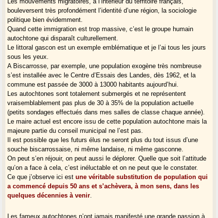
Les mouvements migratoires, à l’intérieur du territoire français,
bouleversent très profondément l’identité d’une région, la sociologie
politique bien évidemment.
Quand cette immigration est trop massive, c’est le groupe humain
autochtone qui disparaît culturellement.
Le littoral gascon est un exemple emblématique et je l’ai tous les jours
sous les yeux.
A Biscarrosse, par exemple, une population exogène très nombreuse
s’est installée avec le Centre d’Essais des Landes, dès 1962, et la
commune est passée de 3000 à 13000 habitants aujourd’hui.
Les autochtones sont totalement submergés et ne représentent
vraisemblablement pas plus de 30 à 35% de la population actuelle
(petits sondages effectués dans mes salles de classe chaque année).
Le maire actuel est encore issu de cette population autochtone mais la
majeure partie du conseil municipal ne l’est pas.
Il est possible que les futurs élus ne seront plus du tout issus d’une
souche biscarrossaise, ni même landaise, ni même gasconne.
On peut s’en réjouir, on peut aussi le déplorer. Quelle que soit l’attitude
qu’on a face à cela, c’est inéluctable et on ne peut que le constater.
Ce que j’observe ici est
une véritable substitution de population qui
a commencé depuis 50 ans et s’achèvera, à mon sens, dans les
quelques décennies à venir
.
Les fameux autochtones n’ont jamais manifesté une grande passion à