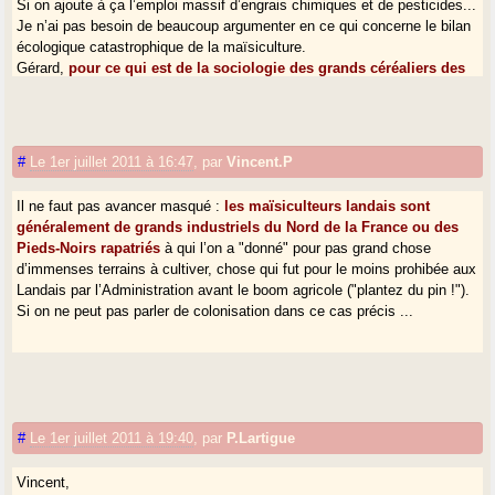
Si on ajoute à ça l’emploi massif d’engrais chimiques et de pesticides...
Je n’ai pas besoin de beaucoup argumenter en ce qui concerne le bilan
écologique catastrophique de la maïsiculture.
Gérard,
pour ce qui est de la sociologie des grands céréaliers des
Landes de Gascogne, vous seriez surpris de leur sociologie. Peu
d’autochtones landais parmi eux.
Leur origine est très clairement expliquée dans le pavillon des Landes
de Gascogne à la gare de Sabres.
#
Le 1er juillet 2011 à 16:47
,
par
Vincent.P
Il ne faut pas avancer masqué :
les maïsiculteurs landais sont
généralement de grands industriels du Nord de la France ou des
Pieds-Noirs rapatriés
à qui l’on a "donné" pour pas grand chose
d’immenses terrains à cultiver, chose qui fut pour le moins prohibée aux
Landais par l’Administration avant le boom agricole ("plantez du pin !").
Si on ne peut pas parler de colonisation dans ce cas précis ...
#
Le 1er juillet 2011 à 19:40
,
par
P.Lartigue
Vincent,