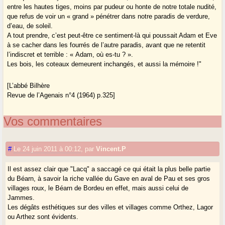
entre les hautes tiges, moins par pudeur ou honte de notre totale nudité,
que refus de voir un « grand » pénétrer dans notre paradis de verdure,
d’eau, de soleil.
A tout prendre, c’est peut-être ce sentiment-là qui poussait Adam et Eve
à se cacher dans les fourrés de l’autre paradis, avant que ne retentit
l’indiscret et terrible : « Adam, où es-tu ? ».
Les bois, les coteaux demeurent inchangés, et aussi la mémoire !"
[L’abbé Bilhère
Revue de l’Agenais n°4 (1964) p.325]
Vos commentaires
#
Le 24 juin 2011 à 00:12
,
par
Vincent.P
Il est assez clair que "Lacq" a saccagé ce qui était la plus belle partie
du Béarn, à savoir la riche vallée du Gave en aval de Pau et ses gros
villages roux, le Béarn de Bordeu en effet, mais aussi celui de
Jammes.
Les dégâts esthétiques sur des villes et villages comme Orthez, Lagor
ou Arthez sont évidents.