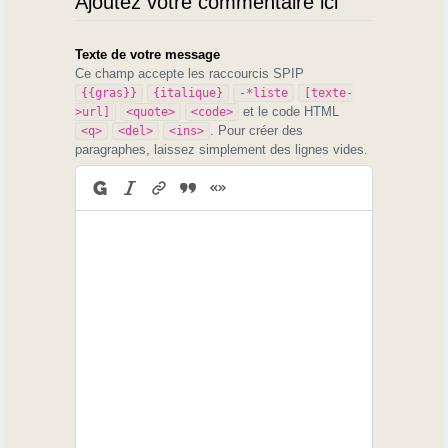
Ajoutez votre commentaire ici
Texte de votre message
Ce champ accepte les raccourcis SPIP
{{gras}}
{italique}
-*liste
[texte-
et le code HTML
>url]
<quote>
<code>
. Pour créer des
<q>
<del>
<ins>
paragraphes, laissez simplement des lignes vides.