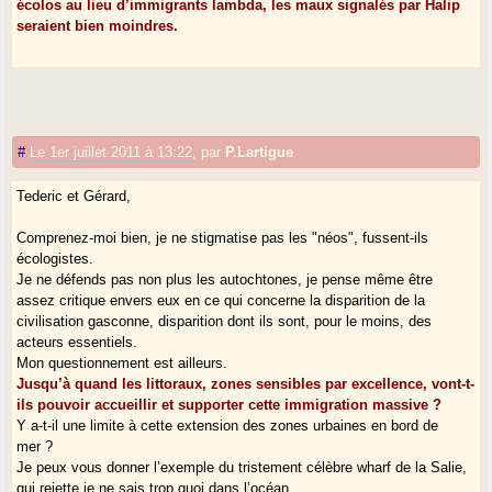
écolos au lieu d’immigrants lambda, les maux signalés par Halip
seraient bien moindres.
#
Le 1er juillet 2011 à 13:22
,
par
P.Lartigue
Tederic et Gérard,
Comprenez-moi bien, je ne stigmatise pas les "néos", fussent-ils
écologistes.
Je ne défends pas non plus les autochtones, je pense même être
assez critique envers eux en ce qui concerne la disparition de la
civilisation gasconne, disparition dont ils sont, pour le moins, des
acteurs essentiels.
Mon questionnement est ailleurs.
Jusqu’à quand les littoraux, zones sensibles par excellence, vont-t-
ils pouvoir accueillir et supporter cette immigration massive ?
Y a-t-il une limite à cette extension des zones urbaines en bord de
mer ?
Je peux vous donner l’exemple du tristement célèbre wharf de la Salie,
qui rejette je ne sais trop quoi dans l’océan.