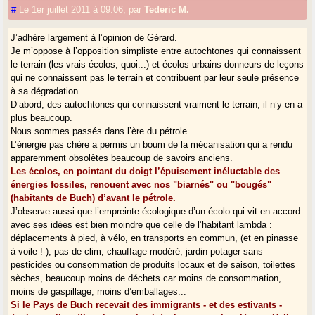
#
Le 1er juillet 2011 à 09:06
,
par
Tederic M.
J’adhère largement à l’opinion de Gérard.
Je m’oppose à l’opposition simpliste entre autochtones qui connaissent
le terrain (les vrais écolos, quoi...) et écolos urbains donneurs de leçons
qui ne connaissent pas le terrain et contribuent par leur seule présence
à sa dégradation.
D’abord, des autochtones qui connaissent vraiment le terrain, il n’y en a
plus beaucoup.
Nous sommes passés dans l’ère du pétrole.
L’énergie pas chère a permis un boum de la mécanisation qui a rendu
apparemment obsolètes beaucoup de savoirs anciens.
Les écolos, en pointant du doigt l’épuisement inéluctable des
énergies fossiles, renouent avec nos "biarnés" ou "bougés"
(habitants de Buch) d’avant le pétrole.
J’observe aussi que l’empreinte écologique d’un écolo qui vit en accord
avec ses idées est bien moindre que celle de l’habitant lambda :
déplacements à pied, à vélo, en transports en commun, (et en pinasse
à voile !-), pas de clim, chauffage modéré, jardin potager sans
pesticides ou consommation de produits locaux et de saison, toilettes
sèches, beaucoup moins de déchets car moins de consommation,
moins de gaspillage, moins d’emballages...
Si le Pays de Buch recevait des immigrants - et des estivants -