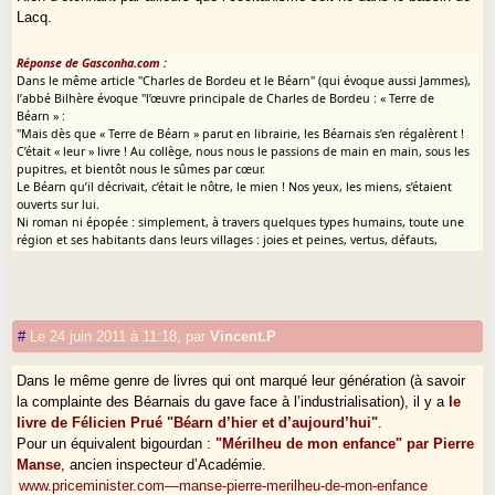
Lacq.
Réponse de Gasconha.com :
Dans le même article "Charles de Bordeu et le Béarn" (qui évoque aussi Jammes),
l’abbé Bilhère évoque "l’œuvre principale de Charles de Bordeu : « Terre de
Béarn » :
"Mais dès que « Terre de Béarn » parut en librairie, les Béarnais s’en régalèrent !
C’était « leur » livre ! Au collège, nous nous le passions de main en main, sous les
pupitres, et bientôt nous le sûmes par cœur.
Le Béarn qu’il décrivait, c’était le nôtre, le mien ! Nos yeux, les miens, s’étaient
ouverts sur lui.
Ni roman ni épopée : simplement, à travers quelques types humains, toute une
région et ses habitants dans leurs villages : joies et peines, vertus, défauts,
humbles prestiges, courts mirages."
#
Le 24 juin 2011 à 11:18
,
par
Vincent.P
Dans le même genre de livres qui ont marqué leur génération (à savoir
la complainte des Béarnais du gave face à l’industrialisation), il y a
le
livre de Félicien Prué "Béarn d’hier et d’aujourd’hui"
.
Pour un équivalent bigourdan :
"Mérilheu de mon enfance" par Pierre
Manse
, ancien inspecteur d’Académie.
www.priceminister.com—manse-pierre-merilheu-de-mon-enfance