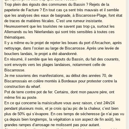
Trop plein des égouts des communes du Bassin ? Rejets de la
papeterie de Facture ? En tout cas ça sent très mauvais et il semble
que les analyses des eaux de baignade, à Biscarrosse-Plage, font état
de traces de matières fécales. C’est une rumeur insistante.
Heureusement que les touristes ne savent pas trop ça, surtout les
Allemands ou les Néerlandais qui sont très sensibles à toutes ces
thématiques.
Il y a même eu le projet de rejeter les boues du port d’Arcachon, après
nettoyage, dans l’océan au large de Biscarrosse. Après une levée de
boucliers landais, le projet a été abandonné.
En résumé, il semble que les égouts du Bassin, du fait des courants,
sont envoyés vers les plages landaises, notamment celle de
Biscarrosse.
Je me souviens des manifestations, au début des années 70, de
Biscarrossais en colère montés à Bordeaux pour protester contre la
construction du wharf.
Pot de terre contre pot de fer. Certains, dont mon pauvre père, ont
même fini au poste.
En ce qui concerne la maïsiculture vous avez raison, c’est 24h/24
pendant plusieurs mois, et je crois qu’au pic de la chaleur, c’est bien
plus de 50% qui s’évapore. En ces temps de sécheresse (je n’ai pas vu
ça depuis bien longtemps, la végétation a son aspect de fin août), les
grandes rampes d’arrosage ne molissent pas pour autant.