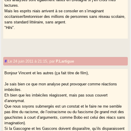
lectures.
Mais les esprits niais arrivent à se consoler en s’imaginant
occitaniser/bretonniser des millions de personnes sans réseau scolaire,
sans standard littéraire, sans argent.
"Hihi".
#
Le 24 juin 2011 à 21:15
,
par
P.Lartigue
Bonjour Vincent et les autres (ça fait titre de film),
Je sais bien ce que mon analyse peut provoquer comme réactions
imbéciles.
Eh bien que les imbéciles réagissent, mais pas sous couvert
d’anonymat.
Que nous soyons submergés est un constat et le faire ne me semble
pas être du racisme, de l’ostracisme ou du fascisme (le grand mot des
gauchistes à court d’arguments, comme Bobo est celui des réacs sans
imagination).
Si la Gascogne et les Gascons doivent disparaître, qu’ils disparaissent