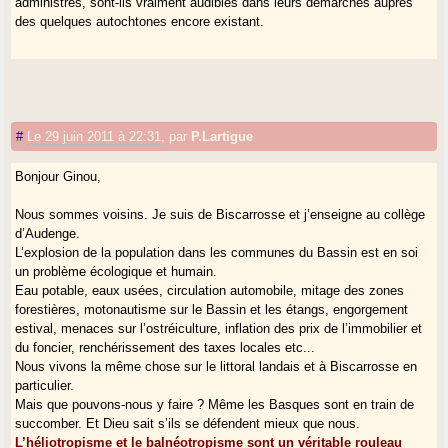
administrés, sont-ils vraiment audibles dans leurs démarches auprès
des quelques autochtones encore existant.
#
Le 29 juin 2011 à 22:31
,
par
P.Lartigue
Bonjour Ginou,
Nous sommes voisins. Je suis de Biscarrosse et j’enseigne au collège
d’Audenge.
L’explosion de la population dans les communes du Bassin est en soi
un problème écologique et humain.
Eau potable, eaux usées, circulation automobile, mitage des zones
forestières, motonautisme sur le Bassin et les étangs, engorgement
estival, menaces sur l’ostréiculture, inflation des prix de l’immobilier et
du foncier, renchérissement des taxes locales etc...
Nous vivons la même chose sur le littoral landais et à Biscarrosse en
particulier.
Mais que pouvons-nous y faire ? Même les Basques sont en train de
succomber. Et Dieu sait s’ils se défendent mieux que nous.
L’héliotropisme et le balnéotropisme sont un véritable rouleau