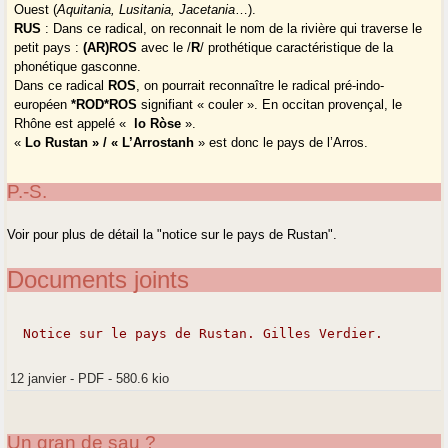
Ouest (
Aquitania, Lusitania, Jacetania
…).
RUS
: Dans ce radical, on reconnait le nom de la rivière qui traverse le
petit pays :
(AR)ROS
avec le /
R
/ prothétique caractéristique de la
phonétique gasconne.
Dans ce radical
ROS
, on pourrait reconnaître le radical pré-indo-
européen
*ROD*ROS
signifiant « couler ». En occitan provençal, le
Rhône est appelé «
lo Ròse
».
«
Lo Rustan » / « L’Arrostanh
» est donc le pays de l’Arros.
P.-S.
Voir pour plus de détail la "notice sur le pays de Rustan".
Documents joints
Notice sur le pays de Rustan. Gilles Verdier.
12 janvier
-
PDF
-
580.6 kio
Un gran de sau ?