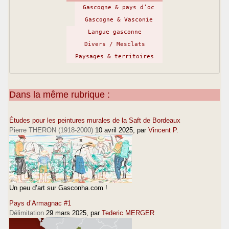
Gascogne & pays d’oc
Gascogne & Vasconie
Langue gasconne
Divers / Mesclats
Paysages & territoires
Dans la même rubrique :
Études pour les peintures murales de la Saft de Bordeaux
Pierre THERON (1918-2000)
10 avril 2025
, par
Vincent P.
Un peu d’art sur Gasconha.com !
Pays d’Armagnac #1
Délimitation
29 mars 2025
, par
Tederic MERGER