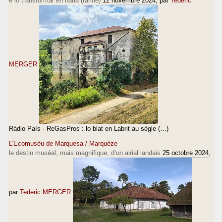
e lo transformar en haria (farine)
12 novembre 2024
, par
Tederic
MERGER
Ràdio País · ReGasPros : lo blat en Labrit au sègle (…)
L’Ecomusèu de Marquesa / Marquèze
le destin muséal, mais magnifique, d’un airial landais
25 octobre 2024
,
par
Tederic MERGER