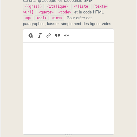
Ce champ accepte les raccourcis SPIP
{{gras}}
{italique}
-*liste
[texte-
et le code HTML
>url]
<quote>
<code>
. Pour créer des
<q>
<del>
<ins>
paragraphes, laissez simplement des lignes vides.