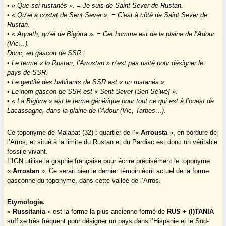
• « Que sei rustanés ». = Je suis de Saint Sever de Rustan.
• « Qu’ei a costat de Sent Sever ». = C’est à côté de Saint Sever de
Rustan.
• « Aqueth, qu’ei de Bigòrra ». = Cet homme est de la plaine de l’Adour
(Vic…).
Donc, en gascon de SSR :
• Le terme « lo Rustan, l’Arrostan » n’est pas usité pour désigner le
pays de SSR.
• Le gentilé des habitants de SSR est « un rustanés ».
• Le nom gascon de SSR est « Sent Sever [Sen Sé’wé] ».
• « La Bigòrra » est le terme générique pour tout ce qui est à l’ouest de
Lacassagne, dans la plaine de l’Adour (Vic, Tarbes…).
Ce toponyme de Malabat (32) : quartier de l’«
Arrousta
», en bordure de
l’Arros, et situé à la limite du Rustan et du Pardiac est donc un véritable
fossile vivant.
L’IGN utilise la graphie française pour écrire précisément le toponyme
«
Arrostan
». Ce serait bien le dernier témoin écrit actuel de la forme
gasconne du toponyme, dans cette vallée de l’Arros.
Etymologie.
«
Russitania
» est la forme la plus ancienne formé de
RUS + (I)TANIA
suffixe très fréquent pour désigner un pays dans l’Hispanie et le Sud-