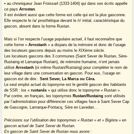
• au chroniqueur Jean Froissart (1333-1404) qui dans ses écrits appelle
ce pays
Arrostan
.
Il est évident aussi que cette forme est celle qui est la plus gasconne.
Elle respecte le /a/ prosthétique devant le /r/ initial, caractéristique du
gascon, absent dans la forme Rustan.
Mais si l’on respecte l’usage populaire actuel, il faut reconnaître que
cette forme «
Arrostanh
» a disparu de la mémoire et donc de l’usage
des locuteurs gascons depuis au moins le XIXème siècle.
Les locuteurs gascons des 3 communes (Saint Sever de Rustan, Sère-
Rustaing et Lamarque Rustain), de mémoire humaine, n’ont jamais
utilisé
Arrostanh
(ni même Rustan/Rustaing) pour compléter le nom de
leur village dans une conversation en gascon. Pour eux, l’usage en
gascon est de dire :
Sent Sever, La Marca ou Cèra.
Le seul emploi actuel du toponyme est le gentilé gascon des habitants
de SSR : los «
rustanés
» qui utilise donc le toponyme « Rustan ».
Par contre, en français, les toponymes
Rustan/Rustaing
sont utilisés
par l’administration pour différencier ces villages face à Saint Sever Cap
de Gascogne, Lamarque-Pontacq, Sère en Lavedan…
Précisions sur l’utilisation des toponymes « Rustan » et « Bigòrra » en
gascon actuel de Saint Sever de Rustan.
En gascon de Saint Sever de Rustan nous avons :