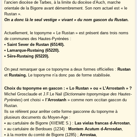
l’ancien diocèse de Tarbes, à la limite du diocèse d’Auch, marche
orientale de la Bigorre avant démembrement. Son nom actuel est « le
Rustan ».
On a donc là le seul vestige « vivant » du nom gascon du Rustan.
Actuellement, le toponyme « Le Rustan » est présent dans trois noms
de communes des Hautes-Pyrénées :
•
Saint Sever de Rustan (65140).
• Lamarque-Rustaing (65220).
• Sère-Rustaing (65220).
On peut remarquer que ce toponyme a deux formes officielles :
Rustan
et
Rustaing.
Le toponyme n’a donc pas de forme stabilisée.
Choix du toponyme en gascon : « Lo Rustan » ou « L’Arrostanh » ?
Michel Grosclaude et J.F.Le Nail (
Dictionnaire toponymique des Hautes-
Pyrénées
) ont choisi «
l’Arrostanh
» comme nom occitan gascon du
Rustan.
Ils se réfèrent pour arrêter cette forme gasconne du toponyme à
plusieurs documents du Moyen-Age :
• au cartulaire de Bigorre (XIIEME S.) :
Las vielas francas d-Arrostan
,
• au cartulaire de Berdoues (1234) :
Montem Acutum d-Arrosdan
,
• à la montre du comté de Bigorre (1285) ;
Arrostaa
,