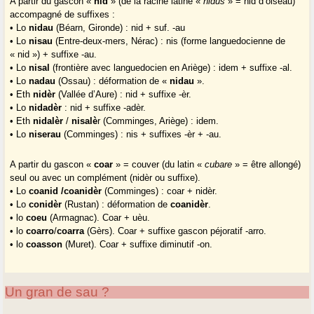
A partir du gascon «
nid
» (de la racine latine «
nidus
» = nid d’oiseau)
accompagné de suffixes :
• Lo
nidau
(Béarn, Gironde) : nid + suf. -au
• Lo
nisau
(Entre-deux-mers, Nérac) : nis (forme languedocienne de
« nid ») + suffixe -au.
• Lo
nisal
(frontière avec languedocien en Ariège) : idem + suffixe -al.
• Lo
nadau
(Ossau) : déformation de «
nidau
».
• Eth
nidèr
(Vallée d’Aure) : nid + suffixe -èr.
• Lo
nidadèr
: nid + suffixe -adèr.
• Eth
nidalèr
/
nisalè
r (Comminges, Ariège) : idem.
• Lo
niserau
(Comminges) : nis + suffixes -èr + -au.
A partir du gascon «
coar
» = couver (du latin «
cubare
» = être allongé)
seul ou avec un complément (nidèr ou suffixe).
• Lo
coanid /coanidèr
(Comminges) : coar + nidèr.
• Lo
conidèr
(Rustan) : déformation de
coanidèr
.
• lo
coeu
(Armagnac). Coar + uèu.
• lo
coarro
/
coarra
(Gèrs). Coar + suffixe gascon péjoratif -arro.
• lo
coasson
(Muret). Coar + suffixe diminutif -on.
Un gran de sau ?