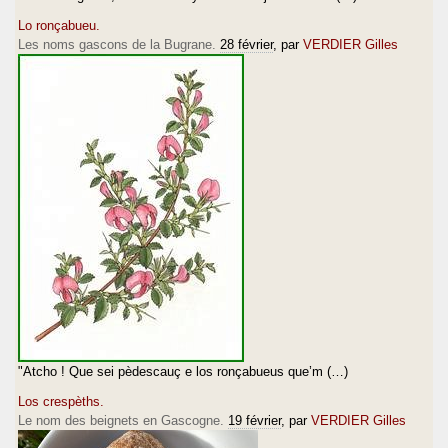
Lo ronçabueu.
Les noms gascons de la Bugrane.
28 février
, par
VERDIER Gilles
"Atcho ! Que sei pèdescauç e los ronçabueus que’m (…)
Los crespèths.
Le nom des beignets en Gascogne.
19 février
, par
VERDIER Gilles