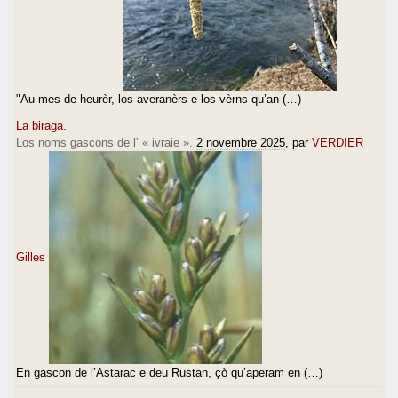
"Au mes de heurèr, los averanèrs e los vèrns qu’an (…)
La biraga.
Los noms gascons de l’ « ivraie ».
2 novembre 2025
, par
VERDIER
Gilles
En gascon de l’Astarac e deu Rustan, çò qu’aperam en (…)