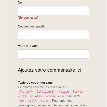
Nom
[
Se connecter
]
Courriel (non publié)
Votre site web
Ajoutez votre commentaire ici
Texte de votre message
Ce champ accepte les raccourcis SPIP
{{gras}}
{italique}
-*liste
[texte-
et le code HTML
>url]
<quote>
<code>
. Pour créer des
<q>
<del>
<ins>
paragraphes, laissez simplement des lignes vides.