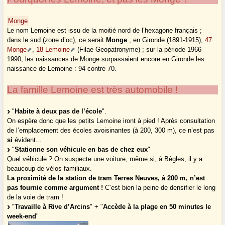
Monge
Le nom Lemoine est issu de la moitié nord de l’hexagone français ;
dans le sud (zone d’oc), ce serait
Monge
; en Gironde (1891-1915),
47
Monge
,
18 Lemoine
(Filae Geopatronyme) ; sur la période 1966-
1990, les naissances de Monge surpassaient encore en Gironde les
naissance de Lemoine : 94 contre 70.
La famille Lemoine est très automobile !
"
Habite à deux pas de l’école
".
On espère donc que les petits Lemoine iront à pied ! Après consultation
de l’emplacement des écoles avoisinantes (à 200, 300 m), ce n’est pas
si
évident...
"
Stationne son véhicule en bas de chez eux
"
Quel véhicule ? On suspecte une voiture, même si, à Bègles, il y a
beaucoup de vélos familiaux.
La proximité de la station de tram Terres Neuves, à 200 m, n’est
pas fournie comme argument !
C’est bien la peine de densifier le long
de la voie de tram !
"
Travaille à Rive d’Arcins
" + "
Accède à la plage en 50 minutes le
week-end
"