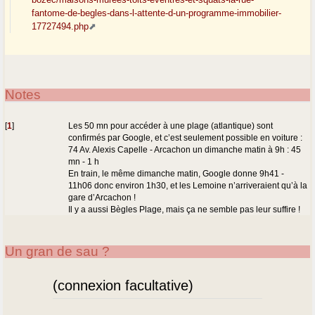
fantome-de-begles-dans-l-attente-d-un-programme-immobilier-
17727494.php
Notes
[
1
]
Les 50 mn pour accéder à une plage (atlantique) sont
confirmés par Google, et c’est seulement possible en voiture :
74 Av. Alexis Capelle - Arcachon un dimanche matin à 9h : 45
mn - 1 h
En train, le même dimanche matin, Google donne 9h41 -
11h06 donc environ 1h30, et les Lemoine n’arriveraient qu’à la
gare d’Arcachon !
Il y a aussi Bègles Plage, mais ça ne semble pas leur suffire !
Un gran de sau ?
(connexion facultative)