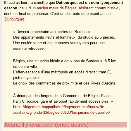
Il faudrait leur transmettre que
Duhourquet est un nom typiquement
gascon
, celui d’
un ancien maire de Bègles, résistant communiste
,
dont le t final se prononce. C’est un des buts du présent article.
Duhourquet
« Devenir propriétaire aux portes de Bordeaux.
Des appartements neufs et lumineux, du studio au 5 pièces.
Une coulée verte et des espaces verdoyants pour une
sérénité retrouvée.
Bègles, une situation idéale à deux pas de Bordeaux, à 5 km
du centre-ville.
L’effervescence d’une métropole en accès direct : tram C,
pistes cyclables.
Le choix des commerces de proximité et des Rives d’Arcins.
À deux pas des berges de la Garonne et de Bègles Plage :
tram C, rocade, gare et aéroport rapidement accessibles. »
https://logement.bnpparibas.fr/logement-neuf/nouvelle-
aquitaine/gironde-33/begles-33130/les-jardins-de-capelle
Avant, il y avait ceci (entre autres) :