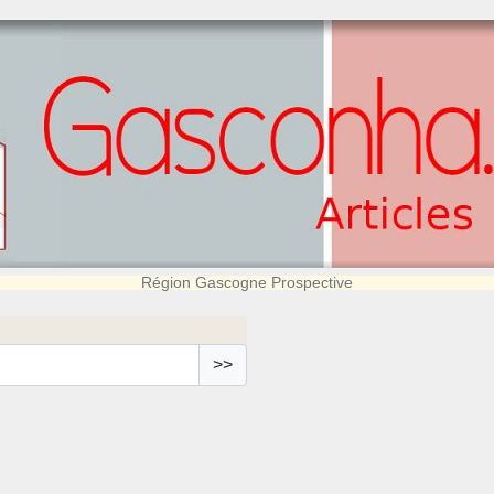
Région Gascogne Prospective
>>