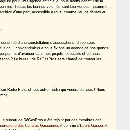
jeure pour l’intelligence artificielle, nous avons débattu de la
x décennies. Toutes les bonnes volontés sont bienvenues, notamment
rchive d’une part, accessible à tous, comme lieu de débats et
 :
onstitué d’une constellation d’associations, dispersées
usion, il conviendrait que nous fixions un agenda de nos grands
ui permet d’avancer dans nos projets respectifs et de nous
ascon ? Le bureau de RéGasPros sera chargé de trouver les
sur Radio País, et tout autre média qui voudra de nous ! Nous
temps.
idi, le bureau de RéGasPros a été rejoint par des membres des
servatoire des Cultures Gasconnes
comme d’
Esprit Gascon
.