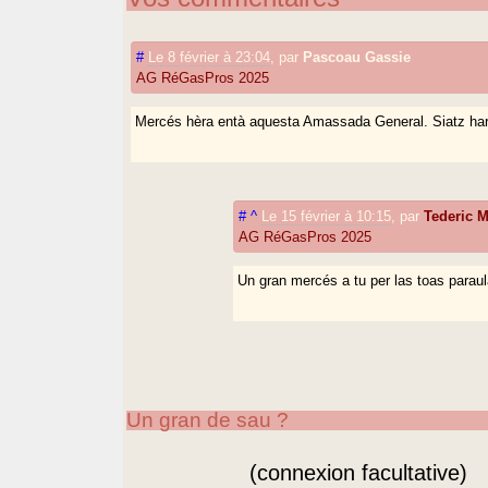
#
Le 8 février à 23:04
,
par
Pascoau Gassie
AG RéGasPros 2025
Mercés hèra entà aquesta Amassada General. Siatz ha
#
^
Le 15 février à 10:15
,
par
Tederic
AG RéGasPros 2025
Un gran mercés a tu per las toas para
Un gran de sau ?
(connexion facultative)