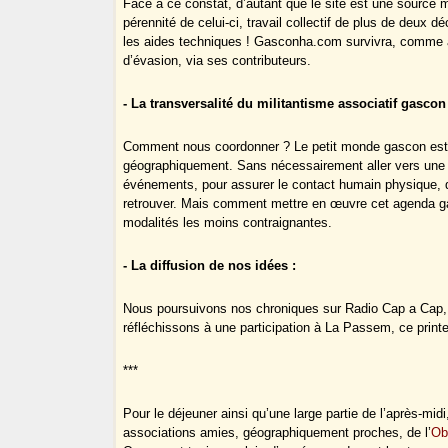
Face à ce constat, d’autant que le site est une source ma
pérennité de celui-ci, travail collectif de plus de deu
les aides techniques ! Gasconha.com survivra, comme a
d’évasion, via ses contributeurs.
- La transversalité du militantisme associatif gascon
Comment nous coordonner ? Le petit monde gascon est c
géographiquement. Sans nécessairement aller vers une f
événements, pour assurer le contact humain physique, q
retrouver. Mais comment mettre en œuvre cet agenda g
modalités les moins contraignantes.
- La diffusion de nos idées :
Nous poursuivons nos chroniques sur Radio Cap a Cap, 
réfléchissons à une participation à La Passem, ce prin
***
Pour le déjeuner ainsi qu’une large partie de l’après-m
associations amies, géographiquement proches, de l’
Ob