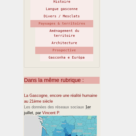
Histoire
Langue gasconne
Divers / Mesclats
Paysages & territoires
Aménagement du
territoire
Architecture
Prospective
Gasconha e Euròpa
Dans la même rubrique :
La Gascogne, encore une réalité humaine
au 21ème siècle
Les données des réseaux sociaux
1er
juillet
, par
Vincent P.