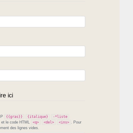
e ici
PIP
{{gras}}
{italique}
-*liste
et le code HTML
. Pour
<q>
<del>
<ins>
ement des lignes vides.