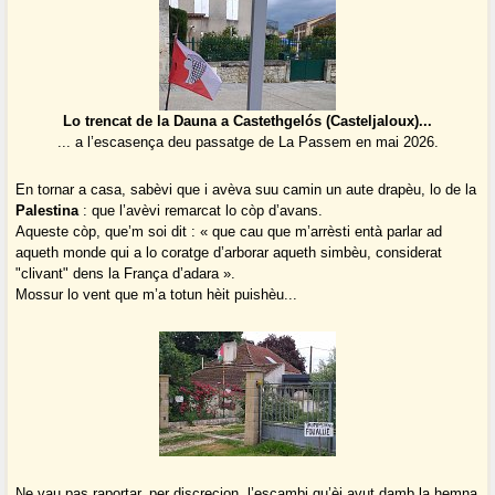
Lo trencat de la Dauna a Castethgelós (Casteljaloux)...
... a l’escasença deu passatge de La Passem en mai 2026.
En tornar a casa, sabèvi que i avèva suu camin un aute drapèu, lo de la
Palestina
: que l’avèvi remarcat lo còp d’avans.
Aqueste còp, que’m soi dit : « que cau que m’arrèsti entà parlar ad
aqueth monde qui a lo coratge d’arborar aqueth simbèu, considerat
"clivant" dens la França d’adara ».
Mossur lo vent que m’a totun hèit puishèu...
Ne vau pas raportar, per discrecion, l’escambi qu’èi avut damb la hemna