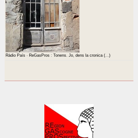
Ràdio País · ReGasPros : Tonens. Jo, dens la cronica (…)