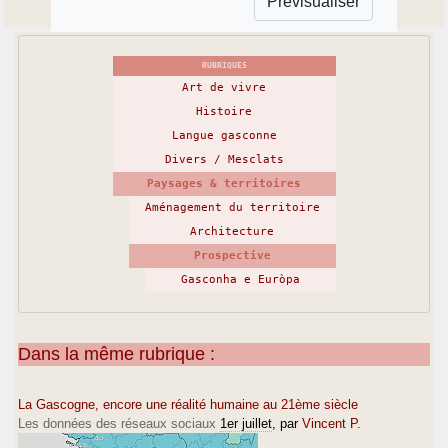
RUBRIQUES
Art de vivre
Histoire
Langue gasconne
Divers / Mesclats
Paysages & territoires
Aménagement du territoire
Architecture
Prospective
Gasconha e Euròpa
Dans la même rubrique :
La Gascogne, encore une réalité humaine au 21ème siècle
Les données des réseaux sociaux
1er juillet
, par
Vincent P.