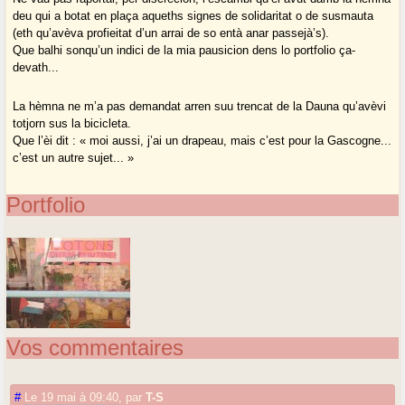
deu qui a botat en plaça aqueths signes de solidaritat o de susmauta
(eth qu’avèva profieitat d’un arrai de so entà anar passejà’s).
Que balhi sonqu’un indici de la mia pausicion dens lo portfolio ça-
devath...
La hèmna ne m’a pas demandat arren suu trencat de la Dauna qu’avèvi
totjorn sus la bicicleta.
Que l’èi dit : « moi aussi, j’ai un drapeau, mais c’est pour la Gascogne...
c’est un autre sujet... »
Portfolio
Vos commentaires
#
Le 19 mai à 09:40
,
par
T-S