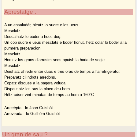
Aprestatge :
A un ensaladèr, hicatz lo sucre e los ueus.
Mesclatz.
Descalhatz lo bóder a huec doç.
Un còp sucre e ueus mesclats e bóder honut, hètz colar lo bóder a la
purmèra preparacion.
Mesclatz.
Hornitz los grans d’arrasim secs apuish la haria de segle.
Mesclatz.
Deishatz ahredir enter duas e tres òras de temps a l’arrefrigerator.
Preparatz cilindròts arredons.
Copatz disques a la pagèra voluda.
Dispausatz-los sus la placa deu horn.
Hètz còser vint minutas de temps au horn a 160°C.
Arrecèpta : lo Joan Guishòt
Arrevirada : lo Guilhèm Guishòt
Un gran de sau ?