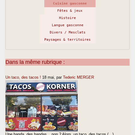
Cuisine gasconne
Fêtes & jeux
Histoire
Langue gasconne
Divers / Mesclats
Paysages & territoires
Dans la même rubrique :
Un taco, des tacos !
18 mai
, par
Tederic MERGER
Une banda, des bandas... non ? Alors, un taco, des tacos (…)