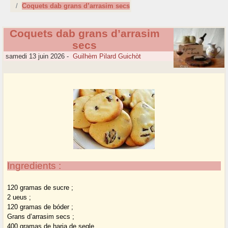
Coquets dab grans d’arrasim secs
Coquets dab grans d’arrasim
secs
samedi 13 juin 2026
-
Guilhèm Pilard Guichòt
Ingredients :
120 gramas de sucre ;
2 ueus ;
120 gramas de bóder ;
Grans d’arrasim secs ;
400 gramas de haria de segle.