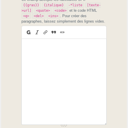
{{gras}}
{italique}
-*liste
[texte-
et le code HTML
>url]
<quote>
<code>
. Pour créer des
<q>
<del>
<ins>
paragraphes, laissez simplement des lignes vides.