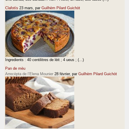
Clafotís
23 mars
, par
Guilhèm Pilard Guichòt
Ingredients : 40 centilitres de lèit ; 4 ueus ; (…)
Pan de mèu
Arrecèpta de l’Elena Mounier
28 février
, par
Guilhèm Pilard Guichòt