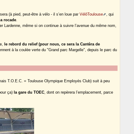
era (à pied, peut-être à vélo - il s’en loue par
VélôToulouse
, qui
la rocade
.
itter Lardenne, même si on continue à suivre l’avenue du même nom,
ne,
le rebord du relief (pour nous, ce sera la Cantèra de
ennent à la coulée verte du "Grand parc Margelle", depuis le parc du
mais T.O.E.C. = Toulouse Olympique Employés Club) suit à peu
 pour ça)
la gare du TOEC
, dont on repèrera l’emplacement, parce