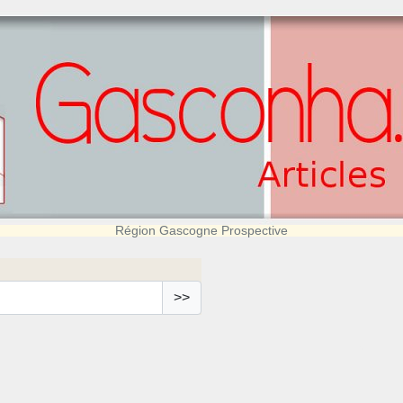
Région Gascogne Prospective
>>