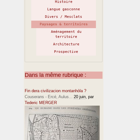
Histoire
Langue gasconne
Divers / Mesclats
Paysages & territoires
Aménagement du
territoire
Architecture
Prospective
Dans la même rubrique :
Fin dera civilizacion montanhòla ?
Couserans - Ercé, Aulus...
20 juin
, par
Tederic MERGER