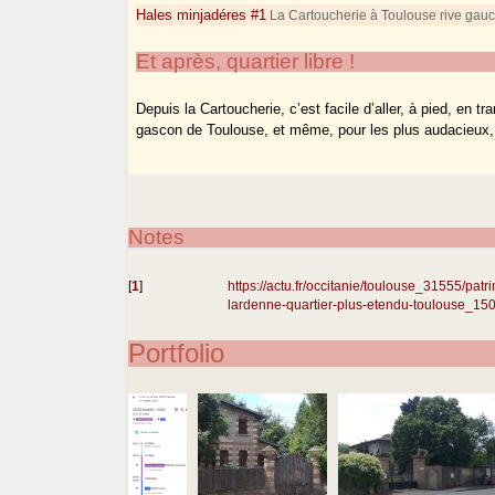
Hales minjadéres #1
La Cartoucherie à Toulouse rive gau
Et après, quartier libre !
Depuis la Cartoucherie, c’est facile d’aller, à pied, en t
gascon de Toulouse, et même, pour les plus audacieux, 
Notes
[
1
]
https://actu.fr/occitanie/toulouse_31555/patri
lardenne-quartier-plus-etendu-toulouse_15
Portfolio