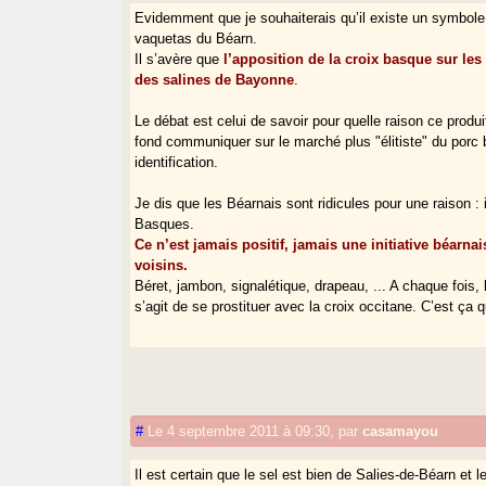
Evidemment que je souhaiterais qu’il existe un symbole b
vaquetas du Béarn.
Il s’avère que
l’apposition de la croix basque sur les
des salines de Bayonne
.
Le débat est celui de savoir pour quelle raison ce prod
fond communiquer sur le marché plus "élitiste" du porc 
identification.
Je dis que les Béarnais sont ridicules pour une raison : 
Basques.
Ce n’est jamais positif, jamais une initiative béar
voisins.
Béret, jambon, signalétique, drapeau, ... A chaque fois,
s’agit de se prostituer avec la croix occitane. C’est ça q
#
Le 4 septembre 2011 à 09:30
,
par
casamayou
Il est certain que le sel est bien de Salies-de-Béarn et l