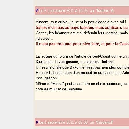
#
Le 2 septembre 2011 à 18:02
,
par
Tederic M.
Vincent, tout arrive : je ne suis pas d’accord avec toi !
Salies n’est pas au pays basque, mais au Béarn. La 
Certes, les béarnais ont mal défendu leur identité, mais
ridicules...
Il n’est pas trop tard pour bien faire, et pour la Ga
La lecture du forum de l’article de Sud-Ouest donne un 
D’un point de vue gascon, ce n’est pas brillant :
Un seul signale que Bayonne n’est pas non plus compl
Et pour l’identification d’un produit lié au bassin de l
mot "gascon".
Même si "Adour" peut aussi être un choix judicieux, car
côté d’Urcuit et de Bayonne.
#
Le 4 septembre 2011 à 09:30
,
par
Vincent.P