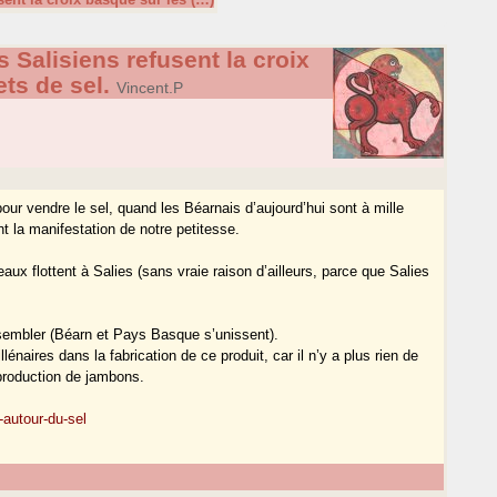
s Salisiens refusent la croix
ts de sel.
Vincent.P
pour vendre le sel, quand les Béarnais d’aujourd’hui sont à mille
nt la manifestation de notre petitesse.
eaux flottent à Salies (sans vraie raison d’ailleurs, parce que Salies
assembler (Béarn et Pays Basque s’unissent).
naires dans la fabrication de ce produit, car il n’y a plus rien de
 production de jambons.
autour-du-sel