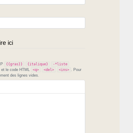
e ici
PIP
{{gras}}
{italique}
-*liste
et le code HTML
. Pour
<q>
<del>
<ins>
ement des lignes vides.