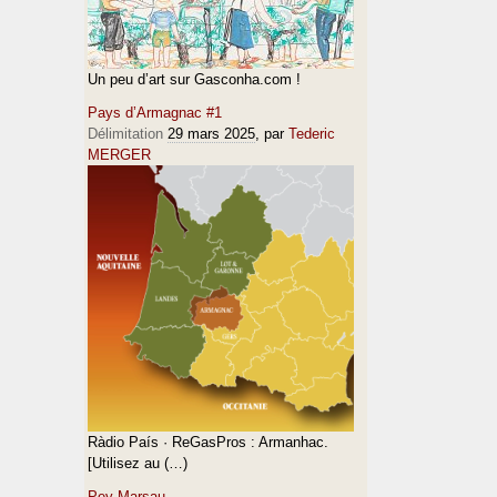
Un peu d’art sur Gasconha.com !
Pays d’Armagnac #1
Délimitation
29 mars 2025
, par
Tederic
MERGER
Ràdio País · ReGasPros : Armanhac.
[Utilisez au (…)
Pey Marsau