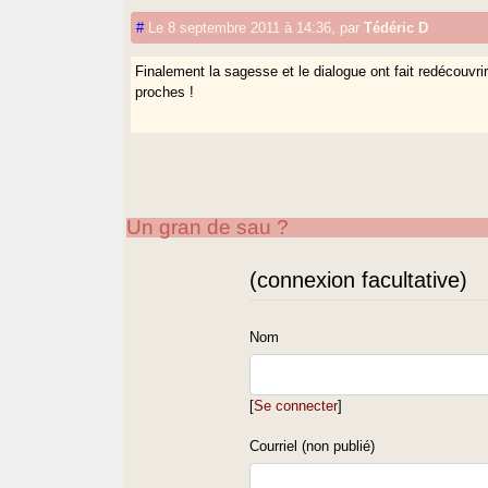
#
Le 8 septembre 2011 à 14:36
,
par
Tédéric D
Finalement la sagesse et le dialogue ont fait redécouvr
proches !
Un gran de sau ?
(connexion facultative)
Nom
[
Se connecter
]
Courriel (non publié)