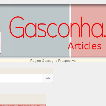
Région Gascogne Prospective
>>
sent la croix basque sur les (…)