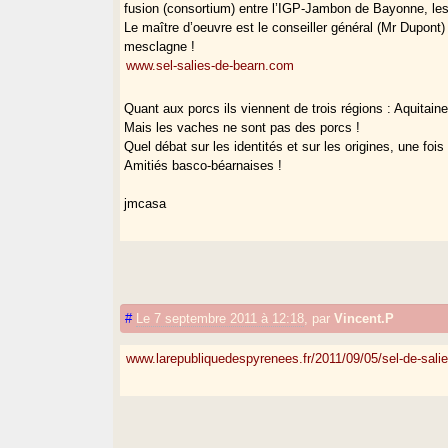
fusion (consortium) entre l’IGP-Jambon de Bayonne, les
Le maître d’oeuvre est le conseiller général (Mr Dupon
mesclagne !
www.sel-salies-de-bearn.com
Quant aux porcs ils viennent de trois régions : Aquitai
Mais les vaches ne sont pas des porcs !
Quel débat sur les identités et sur les origines, une foi
Amitiés basco-béarnaises !
jmcasa
#
Le 7 septembre 2011 à 12:18
,
par
Vincent.P
www.larepubliquedespyrenees.fr/2011/09/05/sel-de-sali