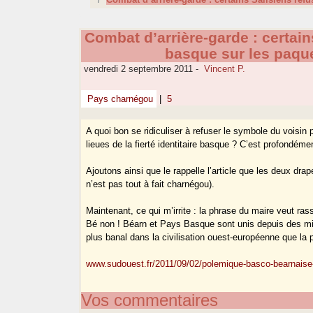
Combat d’arrière-garde : certain
basque sur les paque
vendredi 2 septembre 2011
-
Vincent P.
Pays charnégou
|
5
A quoi bon se ridiculiser à refuser le symbole du voisin 
lieues de la fierté identitaire basque ? C’est profondéme
Ajoutons ainsi que le rappelle l’article que les deux drap
n’est pas tout à fait charnégou).
Maintenant, ce qui m’irrite : la phrase du maire veut r
Bé non ! Béarn et Pays Basque sont unis depuis des millé
plus banal dans la civilisation ouest-européenne que la
www.sudouest.fr/2011/09/02/polemique-basco-bearnaise-
Vos commentaires