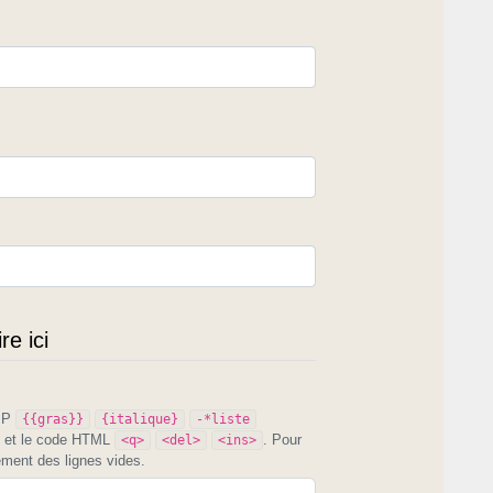
e ici
PIP
{{gras}}
{italique}
-*liste
et le code HTML
. Pour
<q>
<del>
<ins>
ement des lignes vides.