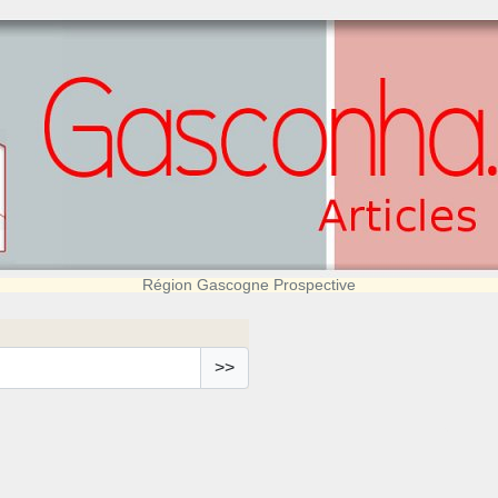
Région Gascogne Prospective
>>