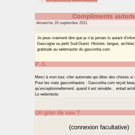
Compliments autom
dimanche 18 septembre 2011
Je peux vraiment dire que je n’ai jamais lu autant d’in
Gascogne ou petit Sud-Ouest. Histoire, langue, architect
gratitude au webmaster du gasconha.com.
P.-S.
Merci à mon tour, cher automate qui dites des choses si 
Pour les vrais gasconhautes : Gasconha.com reçoit beau
qu’exceptionnellement, quand il est aimable... entad arríd
Lo webmèste.
Un gran de sau ?
(connexion facultative)