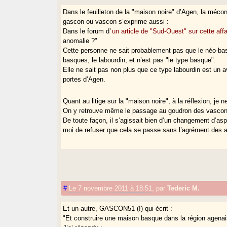
Dans le feuilleton de la "maison noire" d’Agen, la mécon
gascon ou vascon s’exprime aussi :
Dans le forum d’
un article de "Sud-Ouest" sur cette affa
anomalie ?"
Cette personne ne sait probablement pas que le néo-basq
basques, le labourdin, et n’est pas "le type basque".
Elle ne sait pas non plus que ce type labourdin est un 
portes d’Agen.
Quant au litige sur la "maison noire", à la réflexion, j
On y retrouve même le passage au goudron des vasconnes
De toute façon, il s’agissait bien d’un changement d’as
moi de refuser que cela se passe sans l’agrément des a
#
Le 7 novembre 2011 à 18:51
,
par
Tederic M.
Et un autre, GASCON51 (!) qui écrit :
"Et construire une maison basque dans la région agenai