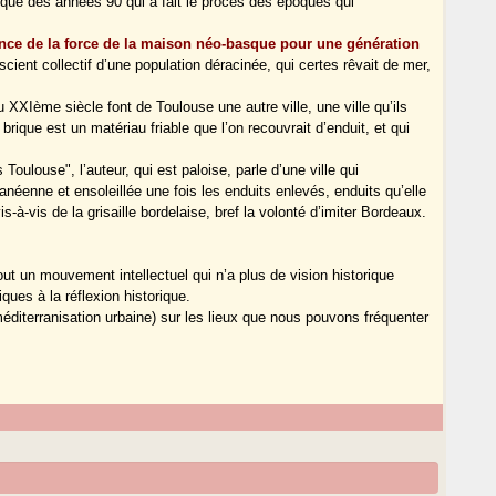
gique des années 90 qui a fait le procès des époques qui
ence de la force de la maison néo-basque pour une génération
onscient collectif d’une population déracinée, qui certes rêvait de mer,
 XXIème siècle font de Toulouse une autre ville, une ville qu’ils
ique est un matériau friable que l’on recouvrait d’enduit, et qui
ulouse", l’auteur, qui est paloise, parle d’une ville qui
anéenne et ensoleillée une fois les enduits enlevés, enduits qu’elle
s-à-vis de la grisaille bordelaise, bref la volonté d’imiter Bordeaux.
tout un mouvement intellectuel qui n’a plus de vision historique
ques à la réflexion historique.
éditerranisation urbaine) sur les lieux que nous pouvons fréquenter