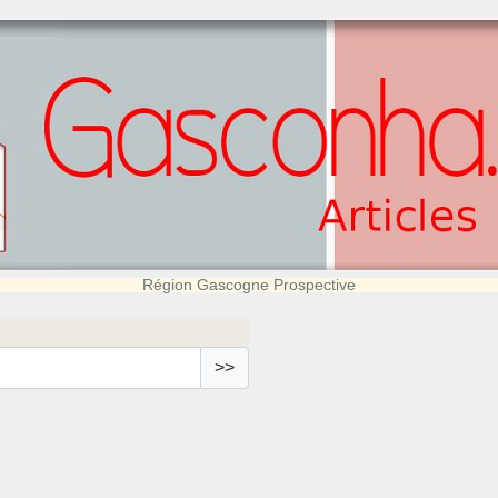
Région Gascogne Prospective
>>