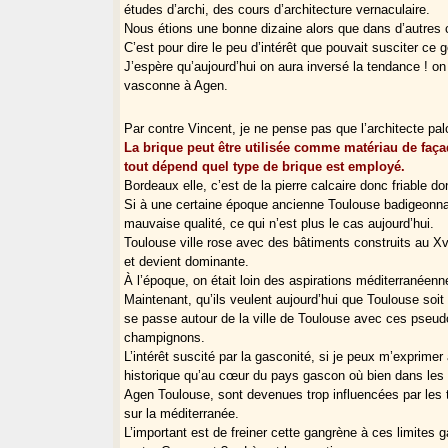
études d’archi, des cours d’architecture vernaculaire.
Nous étions une bonne dizaine alors que dans d’autres c
C’est pour dire le peu d’intérêt que pouvait susciter c
J’espère qu’aujourd’hui on aura inversé la tendance !
vasconne à Agen.
Par contre Vincent, je ne pense pas que l’architecte pa
La brique peut être utilisée comme matériau de faça
tout dépend quel type de brique est employé.
Bordeaux elle, c’est de la pierre calcaire donc friable do
Si à une certaine époque ancienne Toulouse badigeonnait
mauvaise qualité, ce qui n’est plus le cas aujourd’hui.
Toulouse ville rose avec des bâtiments construits au Xv
et devient dominante.
À l’époque, on était loin des aspirations méditerranéennes
Maintenant, qu’ils veulent aujourd’hui que Toulouse soit u
se passe autour de la ville de Toulouse avec ces pse
champignons.
L’intérêt suscité par la gasconité, si je peux m’exprim
historique qu’au cœur du pays gascon où bien dans le
Agen Toulouse, sont devenues trop influencées par les t
sur la méditerranée.
L’important est de freiner cette gangrène à ces limites 