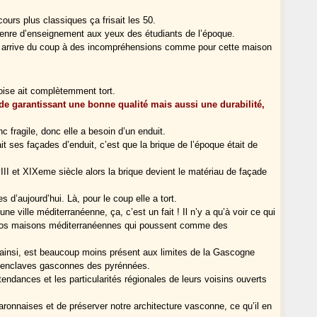
ours plus classiques ça frisait les 50.
e genre d’enseignement aux yeux des étudiants de l’époque.
 on arrive du coup à des incompréhensions comme pour cette maison
loise ait complètemment tort.
de garantissant une bonne qualité mais aussi une durabilité,
nc fragile, donc elle a besoin d’un enduit.
 ses façades d’enduit, c’est que la brique de l’époque était de
III et XIXeme siècle alors la brique devient le matériau de façade
 d’aujourd’hui. Là, pour le coup elle a tort.
ne ville méditerranéenne, ça, c’est un fait ! Il n’y a qu’à voir ce qui
udos maisons méditerranéennes qui poussent comme des
er ainsi, est beaucoup moins présent aux limites de la Gascogne
s enclaves gasconnes des pyrénnées.
endances et les particularités régionales de leurs voisins ouverts
garonnaises et de préserver notre architecture vasconne, ce qu’il en