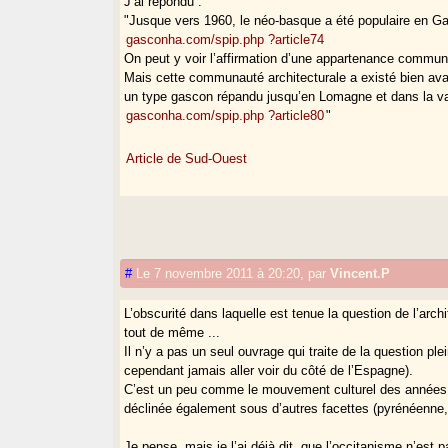
J’ai répondu :
"Jusque vers 1960, le néo-basque a été populaire en 
gasconha.com/spip.php ?article74
On peut y voir l’affirmation d’une appartenance commun
Mais cette communauté architecturale a existé bien avant
un type gascon répandu jusqu’en Lomagne et dans la val
gasconha.com/spip.php ?article80
"
Article de Sud-Ouest
#
Le 7 novembre 2011 à 20:20
,
par
Vincent.P
L’obscurité dans laquelle est tenue la question de l’arc
tout de même ...
Il n’y a pas un seul ouvrage qui traite de la question p
cependant jamais aller voir du côté de l’Espagne).
C’est un peu comme le mouvement culturel des années 20,
déclinée également sous d’autres facettes (pyrénéenne, l
Je pense, mais je l’ai déjà dit, que l’occitanisme n’est