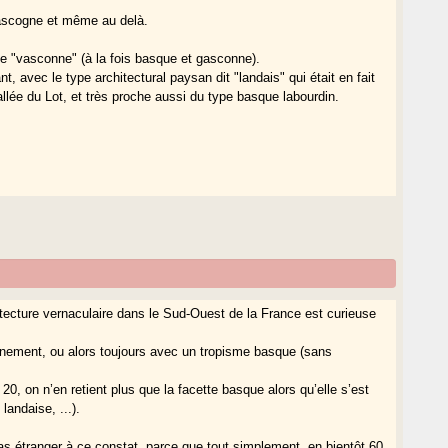
Gascogne et même au delà.
e "vasconne" (à la fois basque et gasconne).
, avec le type architectural paysan dit "landais" qui était en fait
lée du Lot, et très proche aussi du type basque labourdin.
hitecture vernaculaire dans le Sud-Ouest de la France est curieuse
leinement, ou alors toujours avec un tropisme basque (sans
 on n’en retient plus que la facette basque alors qu’elle s’est
andaise, ...).
 pas étranger à ce constat, parce que tout simplement, en bientôt 60