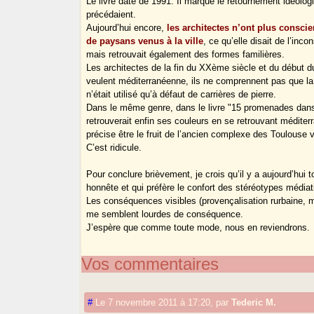
Le livre date de 1991. Il marque le retournement idéolo
précédaient.
Aujourd’hui encore,
les architectes n’ont plus consci
de paysans venus à la ville
, ce qu’elle disait de l’inc
mais retrouvait également des formes familières.
Les architectes de la fin du XXème siècle et du début du
veulent méditerranéenne, ils ne comprennent pas que la br
n’était utilisé qu’à défaut de carrières de pierre.
Dans le même genre, dans le livre "15 promenades dans To
retrouverait enfin ses couleurs en se retrouvant méditerr
précise être le fruit de l’ancien complexe des Toulouse vi
C’est ridicule.
Pour conclure brièvement, je crois qu’il y a aujourd’hui 
honnête et qui préfère le confort des stéréotypes médiati
Les conséquences visibles (provençalisation rurbaine, m
me semblent lourdes de conséquence.
J’espère que comme toute mode, nous en reviendrons.
Vos commentaires
#
Le 7 novembre 2011 à 17:20
,
par
Tederic M.