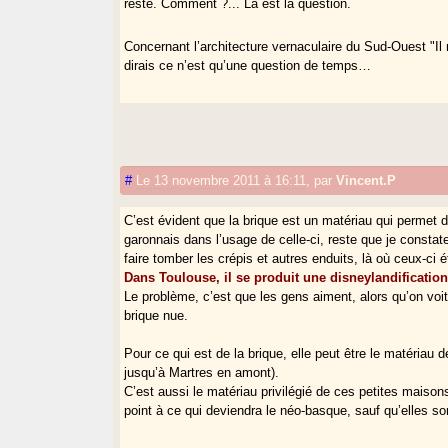
reste. Comment ?... Là est la question.
Concernant l’architecture vernaculaire du Sud-Ouest "Il 
dirais ce n’est qu’une question de temps…
#
Le 13 novembre 2011 à 16:11
,
par
Vincent.P
C’est évident que la brique est un matériau qui permet de
garonnais dans l’usage de celle-ci, reste que je const
faire tomber les crépis et autres enduits, là où ceux-ci
Dans Toulouse, il se produit une disneylandificati
Le problème, c’est que les gens aiment, alors qu’on vo
brique nue.
Pour ce qui est de la brique, elle peut être le matéri
jusqu’à Martres en amont).
C’est aussi le matériau privilégié de ces petites maison
point à ce qui deviendra le néo-basque, sauf qu’elles so