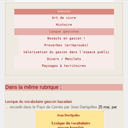
RUBRIQUES
Art de vivre
Histoire
Langue gasconne
Nosauts en gascon !
Proverbes (arréprouès)
Valorisation du gascon dans l’espace public
Divers / Mesclats
Paysages & territoires
Dans la même rubrique :
Lexique du vocabulaire gascon bazadais
... recueilli dans le Pays de Cernès par Jean Dartigolles
25 mai
, par