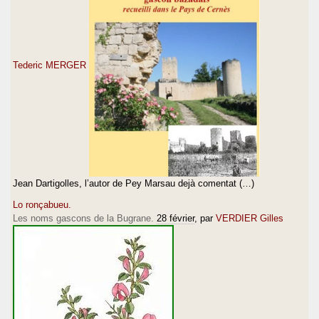
Tederic MERGER
Jean Dartigolles, l’autor de Pey Marsau dejà comentat (…)
Lo ronçabueu.
Les noms gascons de la Bugrane.
28 février
, par
VERDIER Gilles