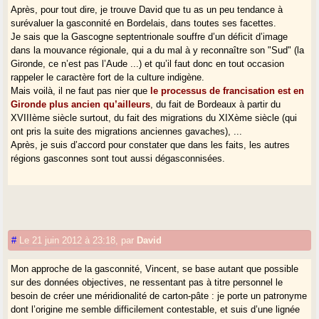
Après, pour tout dire, je trouve David que tu as un peu tendance à
surévaluer la gasconnité en Bordelais, dans toutes ses facettes.
Je sais que la Gascogne septentrionale souffre d’un déficit d’image
dans la mouvance régionale, qui a du mal à y reconnaître son "Sud" (la
Gironde, ce n’est pas l’Aude ...) et qu’il faut donc en tout occasion
rappeler le caractère fort de la culture indigène.
Mais voilà, il ne faut pas nier que
le processus de francisation est en
Gironde plus ancien qu’ailleurs
, du fait de Bordeaux à partir du
XVIIIème siècle surtout, du fait des migrations du XIXème siècle (qui
ont pris la suite des migrations anciennes gavaches), ...
Après, je suis d’accord pour constater que dans les faits, les autres
régions gasconnes sont tout aussi dégasconnisées.
#
Le 21 juin 2012 à 23:18
,
par
David
Mon approche de la gasconnité, Vincent, se base autant que possible
sur des données objectives, ne ressentant pas à titre personnel le
besoin de créer une méridionalité de carton-pâte : je porte un patronyme
dont l’origine me semble difficilement contestable, et suis d’une lignée