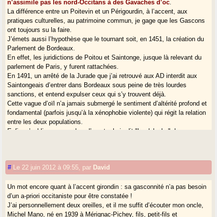
n’assimile pas les nord-Occitans à des Gavaches d’oc
.
La différence entre un Poitevin et un Périgourdin, à l’accent, aux
pratiques culturelles, au patrimoine commun, je gage que les Gascons
ont toujours su la faire.
J’émets aussi l’hypothèse que le tournant soit, en 1451, la création du
Parlement de Bordeaux.
En effet, les juridictions de Poitou et Saintonge, jusque là relevant du
parlement de Paris, y furent rattachées.
En 1491, un arrêté de la Jurade que j’ai retrouvé aux AD interdit aux
Saintongeais d’entrer dans Bordeaux sous peine de très lourdes
sanctions, et entend expulser ceux qui s’y trouvent déjà.
Cette vague d’oïl n’a jamais submergé le sentiment d’altérité profond et
fondamental (parfois jusqu’à la xénophobie violente) qui régit la relation
entre les deux populations.
Enfin, n’oublie pas que dans l’argot urbain dit "bordeluche", le gascon a
en quelque-sorte survécu, ou plutôt son écume, mais c’est une marque
de vivacité que peu de villes du sud de la Loire peuvent revendiquer.
Je ne sais plus quel voyageur traversant le "Midi" au XIXe siècle
#
Le 22 juin 2012 à 09:55
,
par
David
sacrifie à la rebattue comparaison entre Bordeaux et Toulouse.
Il est intéressant de noter que, de Toulouse, il retient l’accent, de
Bordeaux, il retient le gascon.
Un mot encore quant à l’accent girondin : sa gasconnité n’a pas besoin
d’un a-priori occitaniste pour être constatée !
J’ai personnellement deux oreilles, et il me suffit d’écouter mon oncle,
Une dernière chose :
le substrat gascon est beaucoup plus vivace
Michel Mano, né en 1939 à Mérignac-Pichey, fils, petit-fils et
dans les textes de gascon bourgeais de la fin du XIXe qu’en parler