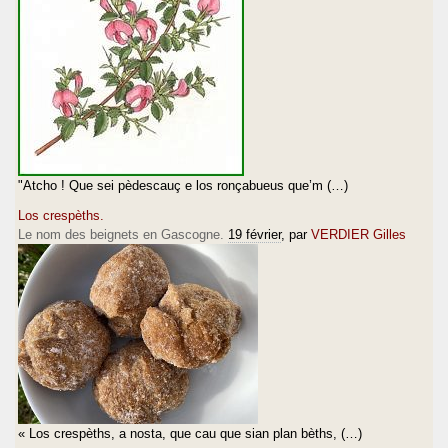
"Atcho ! Que sei pèdescauç e los ronçabueus que’m (…)
Los crespèths.
Le nom des beignets en Gascogne.
19 février
, par
VERDIER Gilles
« Los crespèths, a nosta, que cau que sian plan bèths, (…)