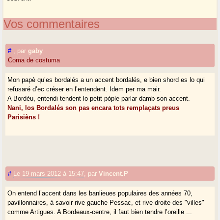
Vos commentaires
#
,
par
gaby
Coma de costuma
Mon papè qu’es bordalés a un accent bordalés, e bien shord es lo qui
refusaré d’ec créser en l’entendent. Idem per ma mair.
A Bordèu, entendi tendent lo petit pòple parlar damb son accent.
Nani, los Bordalés son pas encara tots remplaçats preus
Parisièns !
#
Le 19 mars 2012 à 15:47
,
par
Vincent.P
On entend l’accent dans les banlieues populaires des années 70,
pavillonnaires, à savoir rive gauche Pessac, et rive droite des "villes"
comme Artigues. A Bordeaux-centre, il faut bien tendre l’oreille ...