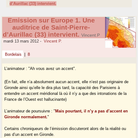
d’Aurillac (33) intervient.
Emission sur Europe 1. Une
auditrice de Saint-Pierre-
d’Aurillac (33) intervient.
Vincent.P
mardi 13 mars 2012
-
Vincent P.
Bordelais
|
8
L’animateur : "Ah vous avez un accent".
(En fait, elle n’a absolument aucun accent, elle n’est pas originaire de
Gironde ainsi qu’elle le dira plus tard, la capacité des Parisiens à
entendre un accent méridional là où il n’y a que des intonations de la
France de l’Ouest est hallucinante)
L’animateur de poursuivre : "
Mais pourtant, il n’y a pas d’accent en
Gironde normalement.
"
Certains chroniqueurs de l’émission discuteront alors de la réalité ou
pas d’un accent en Gironde.