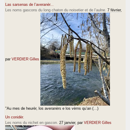
Las sarsenas de l’averanèr...
Les noms gascons du long chaton du noisetier et de l’aulne.
7 février
,
par
VERDIER Gilles
"Au mes de heurèr, los averanèrs e los vèrns qu’an (…)
Un conidèr.
Les noms du nichet en gascon.
27 janvier
, par
VERDIER Gilles