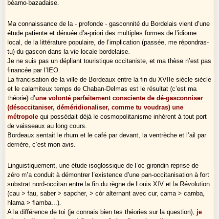
béarno-bazadaise.
Ma connaissance de la - profonde - gasconnité du Bordelais vient d’une
étude patiente et dénuée d’a-priori des multiples formes de l’idiome
local, de la littérature populaire, de l’implication (passée, me répondras-
tu) du gascon dans la vie locale bordelaise.
Je ne suis pas un dépliant touristique occitaniste, et ma thèse n’est pas
financée par l’IEO.
La francisation de la ville de Bordeaux entre la fin du XVIIe siècle siècle
et le calamiteux temps de Chaban-Delmas est le résultat (c’est ma
théorie) d’
une volonté parfaitement consciente de dé-gasconniser
(désoccitaniser, déméridionaliser, comme tu voudras) une
métropole
qui possédait déjà le cosmopolitanisme inhérent à tout port
de vaisseaux au long cours.
Bordeaux sentait le rhum et le café par devant, la ventrèche et l’ail par
derrière, c’est mon avis.
Linguistiquement, une étude isoglossique de l’oc girondin reprise de
zéro m’a conduit à démontrer l’existence d’une pan-occitanisation à fort
substrat nord-occitan entre la fin du règne de Louis XIV et la Révolution
(cau > fau, saber > sapcher, > còr alternant avec cur, cama > camba,
hlama > flamba...).
A la différence de toi (je connais bien tes théories sur la question),
je