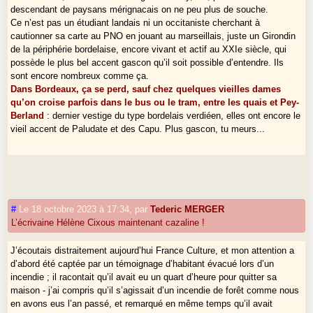
descendant de paysans mérignacais on ne peu plus de souche.
bordelais de la même époque
.
Ce n’est pas un étudiant landais ni un occitaniste cherchant à
Ce n’est pas si simple.
cautionner sa carte au PNO en jouant au marseillais, juste un Girondin
de la périphérie bordelaise, encore vivant et actif au XXIe siècle, qui
possède le plus bel accent gascon qu’il soit possible d’entendre. Ils
sont encore nombreux comme ça.
Dans Bordeaux, ça se perd, sauf chez quelques vieilles dames
qu’on croise parfois dans le bus ou le tram, entre les quais et Pey-
Berland
: dernier vestige du type bordelais verdiéen, elles ont encore le
vieil accent de Paludate et des Capu. Plus gascon, tu meurs...
#
Le 18 octobre 2023 à 17:34
,
par
Tederic MERGER
L’écrivaine Hélène Cixous maintenant cazaline !
J’écoutais distraitement aujourd’hui France Culture, et mon attention a
d’abord été captée par un témoignage d’habitant évacué lors d’un
incendie ; il racontait qu’il avait eu un quart d’heure pour quitter sa
maison - j’ai compris qu’il s’agissait d’un incendie de forêt comme nous
en avons eus l’an passé, et remarqué en même temps qu’il avait