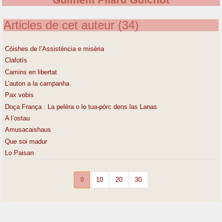
Guilhèm Pilard Guichòt
Articles de cet auteur (34)
Còishes de l’Assisténcia e misèria
Clafotís
Camins en libertat
L’auton a la campanha
Pax vobis
Doça França : La pelèra o lo tua-pòrc dens las Lanas
A l’ostau
Amusacaishaus
Que soi madur
Lo Paisan
0
10
20
30