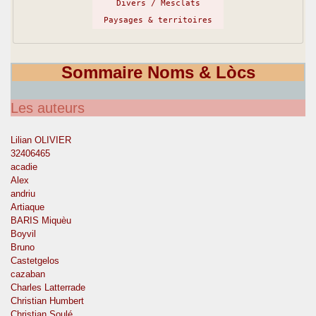
Divers / Mesclats
Paysages & territoires
Sommaire Noms & Lòcs
Les auteurs
Lilian OLIVIER
32406465
acadie
Alex
andriu
Artiaque
BARIS Miquèu
Boyvil
Bruno
Castetgelos
cazaban
Charles Latterrade
Christian Humbert
Christian Soulé