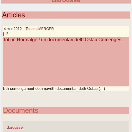
Barousse
Articles
4 mai 2012
-
Tederic MERGER
|
3
Tot un Hormatge ! un documentari deth Ostau Comengés
Eth començament deth navèth documentari deth Ostau (…)
Documents
Barousse