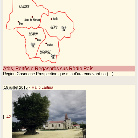
Atòs, Portòs e Regaspròs sus Ràdio País
Région Gascogne Prospective que mia d’ara endavant ua (…)
18 juillet 2015
-
Halip Lartiga
|
42