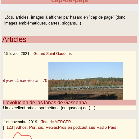
cap-de-paja
Lòcs, articles, images à afficher par hasard en "cap de page" (donc
images emblématiques, cartes, slogans...)
Articles
15 février 2021
-
Gerard Saint-Gaudens
|
70
9 grans de sau récents
L’evolucion de las lanas de Gasconha
Un excellent article synthétique (en gascon) de (…)
1er novembre 2019
-
Tederic MERGER
|
123
|
Athos, Porthos, ReGasPros en podcast sus Radio País