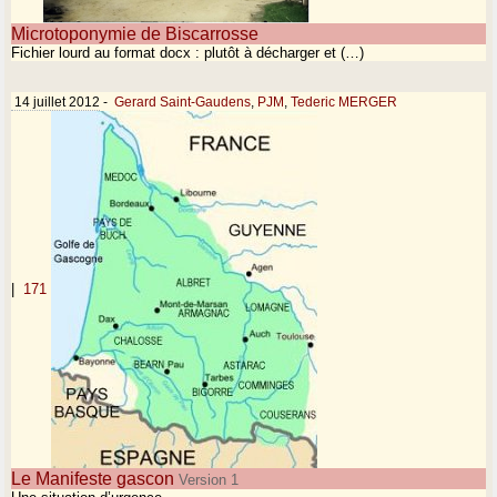
Microtoponymie de Biscarrosse
Fichier lourd au format docx : plutôt à décharger et (…)
14 juillet 2012
-
Gerard Saint-Gaudens
,
PJM
,
Tederic MERGER
|
171
Le Manifeste gascon
Version 1