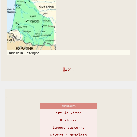
Carte de la Gascogne
1
2
3
4
∞
RUBRIQUES
Art de vivre
Histoire
Langue gasconne
Divers / Mesclats