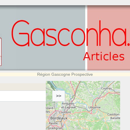
Région Gascogne Prospective
>>