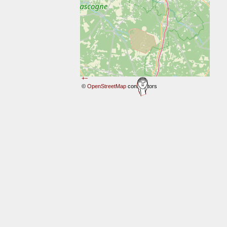
+
−
©
OpenStreetMap
contributors