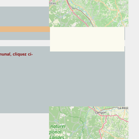
munal
, cliquez ci-