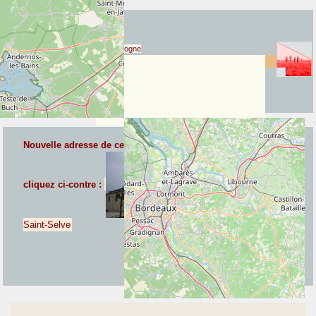
Graves & Cernès
Graves & Cernès
Landes de Gascogne
Saint-Selve
Landes de
Gascogne
Nouvelle adresse de ce
point géographique communal
,
cliquez ci-contre :
Saint-Selve