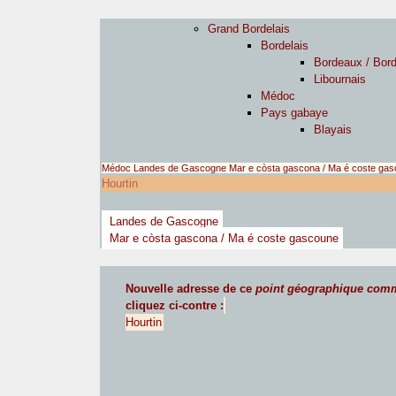
Grand Bordelais
Bordelais
Bordeaux / Bor
Libournais
Médoc
Pays gabaye
Blayais
Médoc
Landes de Gascogne
Mar e còsta gascona / Ma é coste ga
Hourtin
Landes de Gascogne
Mar e còsta gascona / Ma é coste gascoune
Nouvelle adresse de ce
point géographique com
cliquez ci-contre :
Hourtin