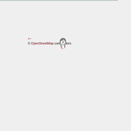
+
−
©
OpenStreetMap
contributors