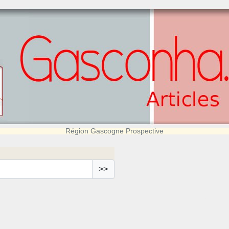
Région Gascogne Prospective
>>