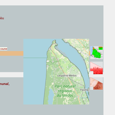
dèu
scoune
munal
,