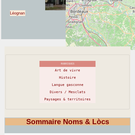
Léognan
RUBRIQUES
Art de vivre
Histoire
Langue gasconne
Divers / Mesclats
+
−
Paysages & territoires
©
OpenStreetMap
contributors
Sommaire Noms & Lòcs