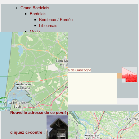
Grand Bordelais
Bordelais
Bordeaux / Bordèu
Libournais
Médoc
Pays gabaye
Blayais
Graves & Cernès
Bordeaux / Bordèu
Graves & Cernès
Landes de Gascogne
Léognan
Landes de
Gascogne
Nouvelle adresse de ce
point géographique communal
,
cliquez ci-contre :