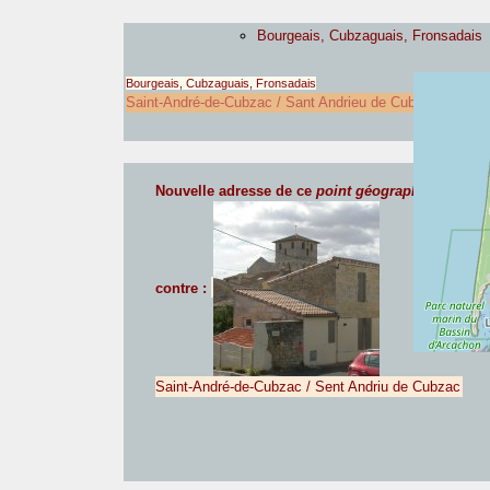
Bourgeais, Cubzaguais, Fronsadais
Bourgeais, Cubzaguais, Fronsadais
Saint-André-de-Cubzac / Sant Andrieu de Cubzac
Nouvelle adresse de ce
point géographique com
contre :
Saint-André-de-Cubzac / Sent Andriu de Cubzac