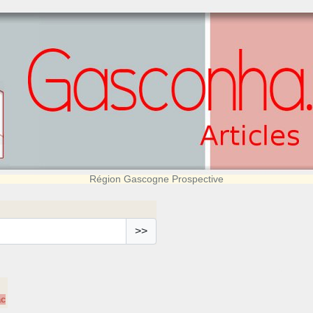
Région Gascogne Prospective
>>
ac