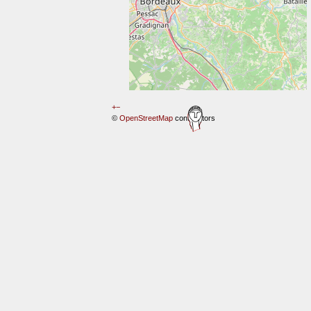
+
−
©
OpenStreetMap
contributors