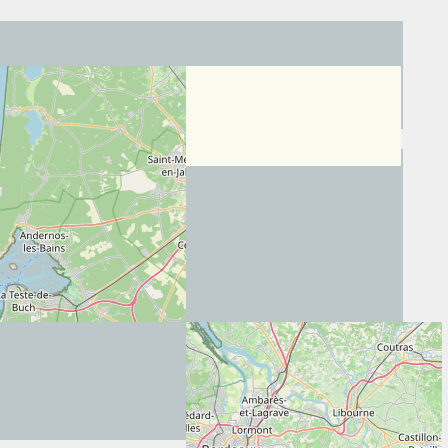
munal
, cliquez ci-