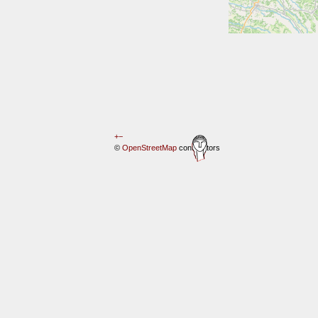
+
−
©
OpenStreetMap
contributors