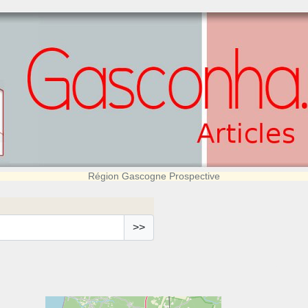
Région Gascogne Prospective
>>