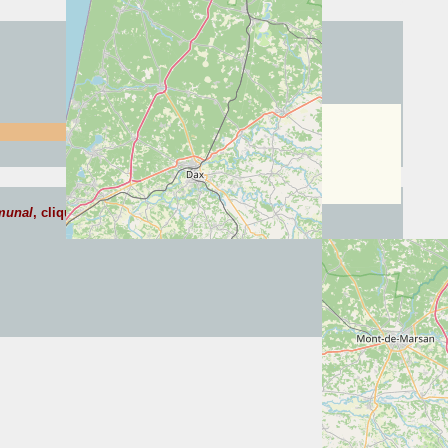
munal
, cliquez ci-