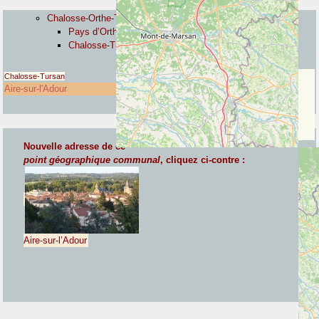
Chalosse-Orthe-Tursan
Pays d’Orthe
Chalosse-Tursan
Chalosse-Tursan
Aire-sur-l'Adour
Nouvelle adresse de ce
point géographique communal
, cliquez ci-contre :
Aire-sur-l’Adour