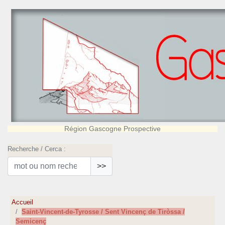
Région Gascogne Prospective
Recherche / Cerca :
>>
Accueil
Saint-Vincent-de-Tyrosse / Sent Vincenç de Tiròssa /
Semicenç