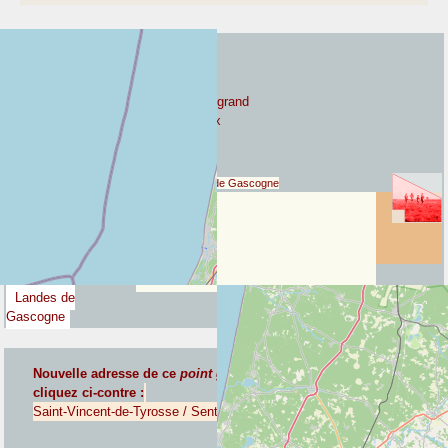
Pays negue
Pays de Born
Marensin
Grande Lande / Lanegrand
Maremne & Seignanx
Bas Adour
Maremne & Seignanx
Pays negue
Landes de Gascogne
Saint-Vincent-de-
Tyrosse / Sent
Vincenç de Tiròssa
/ Semicenç
Landes de
Gascogne
Nouvelle adresse de ce
point géographique communal
,
cliquez ci-contre :
Saint-Vincent-de-Tyrosse / Sent Vincenç de Tiròssa / Semicenç