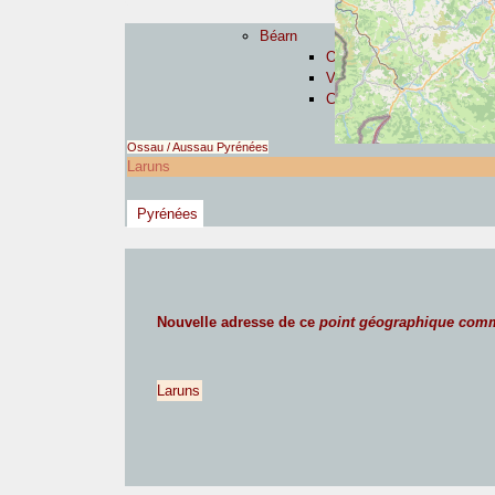
Béarn
Ossau / Aussau
Vic-Bilh
Còr de Bearn
Ossau / Aussau
Pyrénées
Laruns
Pyrénées
Nouvelle adresse de ce
point géographique com
Laruns