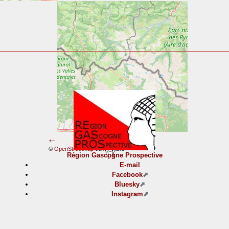
+
−
©
OpenStreetMap
contributors
Région Gascogne Prospective
E-mail
Facebook
Bluesky
Instagram