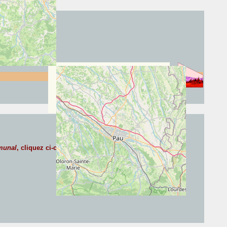
munal
, cliquez ci-contre :