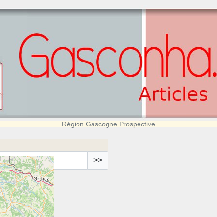
Région Gascogne Prospective
>>