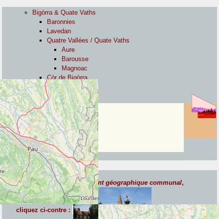
Bigòrra & Quate Vaths
Baronnies
Lavedan
Quatre Vallées / Quate Vaths
Aure
Barousse
Magnoac
Còr de Bigòrra
Còr de Bigòrra
Pyrénées
Rabastens-de-
Bigorre /
Rabastens-de-
Bigòrra
Pyrénées
Nouvelle adresse de ce
point géographique communal
,
cliquez ci-contre :