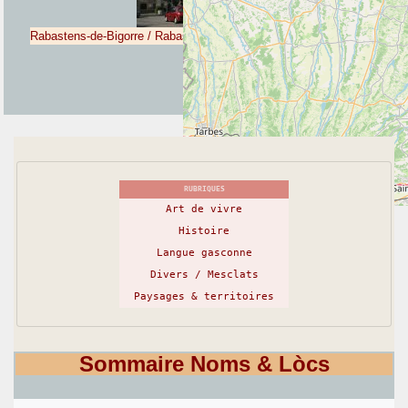
Rabastens-de-Bigorre / Rabastens-de-Bigòrra
RUBRIQUES
Art de vivre
Histoire
Langue gasconne
+
−
Divers / Mesclats
©
OpenStreetMap
contributors
Paysages & territoires
Sommaire Noms & Lòcs