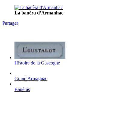
La banèra d’Armanhac
Partager
Histoire de la Gascogne
Grand Armagnac
Banèras