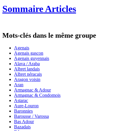
Sommaire Articles
Mots-clés dans le même groupe
Agenais
Agenais gascon
Agenais guyennais
Alava / Araba
Albret landais
Albret néracais
Aragon voisin
Aran
Armagnac & Adour
Armagnac & Condomois
Astarac
Aure-Louron
Baronnies
Barousse / Varossa
Bas Adour
Bazadais