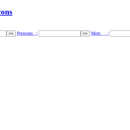
cons
Prenoms :
Mots :