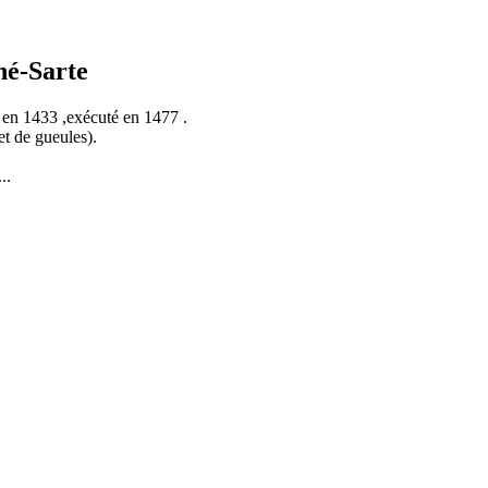
né-Sarte
 en 1433 ,exécuté en 1477 .
et de gueules).
..