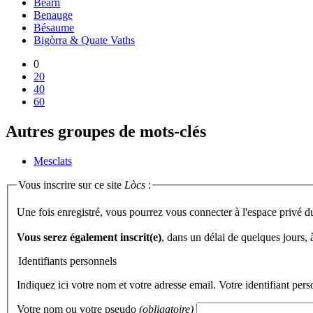
Béarn
Benauge
Bésaume
Bigòrra & Quate Vaths
0
20
40
60
Autres groupes de mots-clés
Mesclats
Vous inscrire sur ce site
Lòcs
:
Une fois enregistré, vous pourrez vous connecter à l'espace privé d
Vous serez également inscrit(e)
, dans un délai de quelques jours,
Identifiants personnels
Indiquez ici votre nom et votre adresse email. Votre identifiant per
Votre nom ou votre pseudo
(obligatoire)