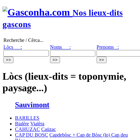
Nos lieux-dits
gascons
Recherche / Cèrca...
Lòcs :
Noms :
Prenoms :
Lòcs (lieux-dits = toponymie,
paysage...)
Sauvimont
BARILLES
Bialère
Vialèra
CAHUZAC
Caüzac
CAP DU BOSC
Capdebòsc + Cap de Bòsc
(lo) Cap deu